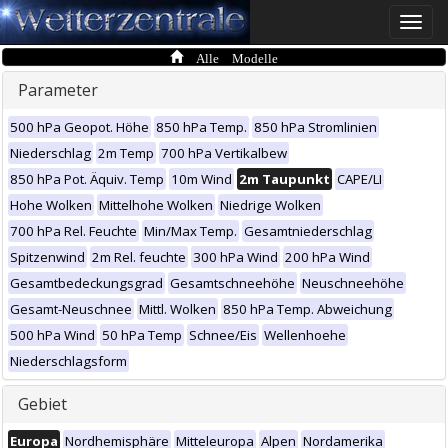
Toggle
naviga
Alle Modelle
Parameter
500 hPa Geopot. Höhe
850 hPa Temp.
850 hPa Stromlinien
Niederschlag
2m Temp
700 hPa Vertikalbew
850 hPa Pot. Äquiv. Temp
10m Wind
2m Taupunkt
CAPE/LI
Hohe Wolken
Mittelhohe Wolken
Niedrige Wolken
700 hPa Rel. Feuchte
Min/Max Temp.
Gesamtniederschlag
Spitzenwind
2m Rel. feuchte
300 hPa Wind
200 hPa Wind
Gesamtbedeckungsgrad
Gesamtschneehöhe
Neuschneehöhe
Gesamt-Neuschnee
Mittl. Wolken
850 hPa Temp. Abweichung
500 hPa Wind
50 hPa Temp
Schnee/Eis
Wellenhoehe
Niederschlagsform
Gebiet
Europa
Nordhemisphäre
Mitteleuropa
Alpen
Nordamerika