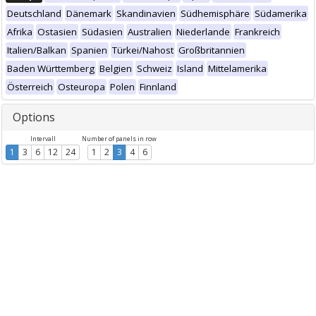
Deutschland
Dänemark
Skandinavien
Südhemisphäre
Südamerika
Afrika
Ostasien
Südasien
Australien
Niederlande
Frankreich
Italien/Balkan
Spanien
Türkei/Nahost
Großbritannien
Baden Württemberg
Belgien
Schweiz
Island
Mittelamerika
Österreich
Osteuropa
Polen
Finnland
Options
Intervall
Number of panels in row
1
3
6
12
24
1
2
3
4
6