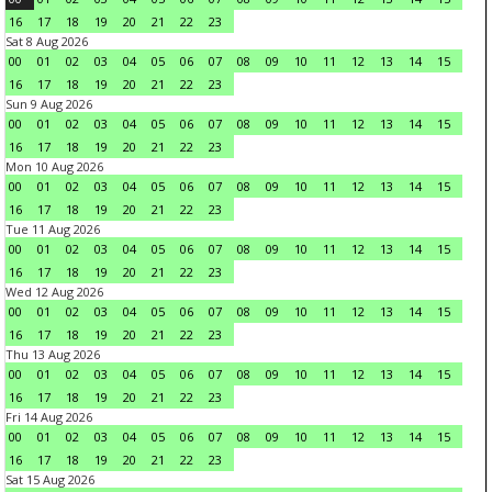
16
17
18
19
20
21
22
23
Sat 8 Aug 2026
00
01
02
03
04
05
06
07
08
09
10
11
12
13
14
15
16
17
18
19
20
21
22
23
Sun 9 Aug 2026
00
01
02
03
04
05
06
07
08
09
10
11
12
13
14
15
16
17
18
19
20
21
22
23
Mon 10 Aug 2026
00
01
02
03
04
05
06
07
08
09
10
11
12
13
14
15
16
17
18
19
20
21
22
23
Tue 11 Aug 2026
00
01
02
03
04
05
06
07
08
09
10
11
12
13
14
15
16
17
18
19
20
21
22
23
Wed 12 Aug 2026
00
01
02
03
04
05
06
07
08
09
10
11
12
13
14
15
16
17
18
19
20
21
22
23
Thu 13 Aug 2026
00
01
02
03
04
05
06
07
08
09
10
11
12
13
14
15
16
17
18
19
20
21
22
23
Fri 14 Aug 2026
00
01
02
03
04
05
06
07
08
09
10
11
12
13
14
15
16
17
18
19
20
21
22
23
Sat 15 Aug 2026