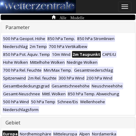
Toggle
naviga
Alle Modelle
Parameter
500 hPa Geopot. Höhe
850 hPa Temp.
850 hPa Stromlinien
Niederschlag
2m Temp
700 hPa Vertikalbew
850 hPa Pot. Äquiv. Temp
10m Wind
2m Taupunkt
CAPE/LI
Hohe Wolken
Mittelhohe Wolken
Niedrige Wolken
700 hPa Rel. Feuchte
Min/Max Temp.
Gesamtniederschlag
Spitzenwind
2m Rel. feuchte
300 hPa Wind
200 hPa Wind
Gesamtbedeckungsgrad
Gesamtschneehöhe
Neuschneehöhe
Gesamt-Neuschnee
Mittl. Wolken
850 hPa Temp. Abweichung
500 hPa Wind
50 hPa Temp
Schnee/Eis
Wellenhoehe
Niederschlagsform
Gebiet
Europa
Nordhemisphäre
Mitteleuropa
Alpen
Nordamerika