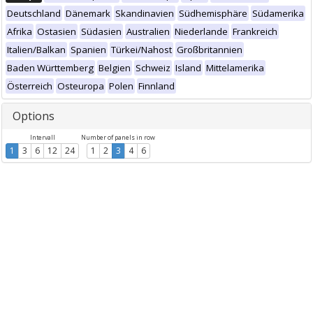
Deutschland
Dänemark
Skandinavien
Südhemisphäre
Südamerika
Afrika
Ostasien
Südasien
Australien
Niederlande
Frankreich
Italien/Balkan
Spanien
Türkei/Nahost
Großbritannien
Baden Württemberg
Belgien
Schweiz
Island
Mittelamerika
Österreich
Osteuropa
Polen
Finnland
Options
Intervall
Number of panels in row
1
3
6
12
24
1
2
3
4
6