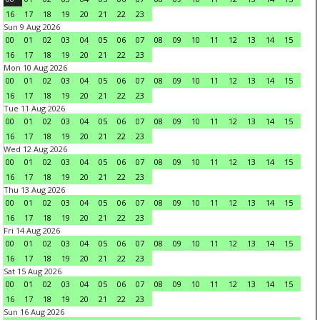
16
17
18
19
20
21
22
23
Sun 9 Aug 2026
00
01
02
03
04
05
06
07
08
09
10
11
12
13
14
15
16
17
18
19
20
21
22
23
Mon 10 Aug 2026
00
01
02
03
04
05
06
07
08
09
10
11
12
13
14
15
16
17
18
19
20
21
22
23
Tue 11 Aug 2026
00
01
02
03
04
05
06
07
08
09
10
11
12
13
14
15
16
17
18
19
20
21
22
23
Wed 12 Aug 2026
00
01
02
03
04
05
06
07
08
09
10
11
12
13
14
15
16
17
18
19
20
21
22
23
Thu 13 Aug 2026
00
01
02
03
04
05
06
07
08
09
10
11
12
13
14
15
16
17
18
19
20
21
22
23
Fri 14 Aug 2026
00
01
02
03
04
05
06
07
08
09
10
11
12
13
14
15
16
17
18
19
20
21
22
23
Sat 15 Aug 2026
00
01
02
03
04
05
06
07
08
09
10
11
12
13
14
15
16
17
18
19
20
21
22
23
Sun 16 Aug 2026