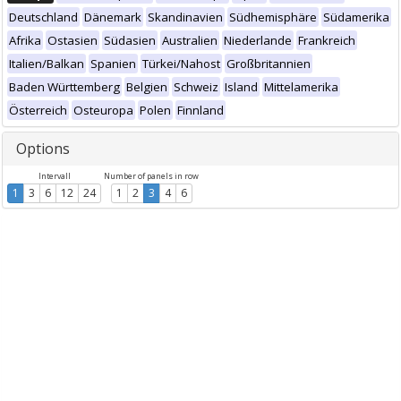
Deutschland
Dänemark
Skandinavien
Südhemisphäre
Südamerika
Afrika
Ostasien
Südasien
Australien
Niederlande
Frankreich
Italien/Balkan
Spanien
Türkei/Nahost
Großbritannien
Baden Württemberg
Belgien
Schweiz
Island
Mittelamerika
Österreich
Osteuropa
Polen
Finnland
Options
Intervall
Number of panels in row
1
3
6
12
24
1
2
3
4
6