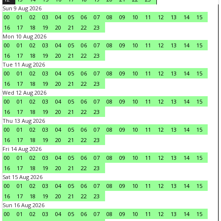
Sun 9 Aug 2026
00
01
02
03
04
05
06
07
08
09
10
11
12
13
14
15
16
17
18
19
20
21
22
23
Mon 10 Aug 2026
00
01
02
03
04
05
06
07
08
09
10
11
12
13
14
15
16
17
18
19
20
21
22
23
Tue 11 Aug 2026
00
01
02
03
04
05
06
07
08
09
10
11
12
13
14
15
16
17
18
19
20
21
22
23
Wed 12 Aug 2026
00
01
02
03
04
05
06
07
08
09
10
11
12
13
14
15
16
17
18
19
20
21
22
23
Thu 13 Aug 2026
00
01
02
03
04
05
06
07
08
09
10
11
12
13
14
15
16
17
18
19
20
21
22
23
Fri 14 Aug 2026
00
01
02
03
04
05
06
07
08
09
10
11
12
13
14
15
16
17
18
19
20
21
22
23
Sat 15 Aug 2026
00
01
02
03
04
05
06
07
08
09
10
11
12
13
14
15
16
17
18
19
20
21
22
23
Sun 16 Aug 2026
00
01
02
03
04
05
06
07
08
09
10
11
12
13
14
15