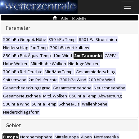
Toggle
naviga
Alle Modelle
Parameter
500 hPa Geopot. Höhe
850 hPa Temp.
850 hPa Stromlinien
Niederschlag
2m Temp
700 hPa Vertikalbew
850 hPa Pot. Äquiv. Temp
10m Wind
2m Taupunkt
CAPE/LI
Hohe Wolken
Mittelhohe Wolken
Niedrige Wolken
700 hPa Rel. Feuchte
Min/Max Temp.
Gesamtniederschlag
Spitzenwind
2m Rel. feuchte
300 hPa Wind
200 hPa Wind
Gesamtbedeckungsgrad
Gesamtschneehöhe
Neuschneehöhe
Gesamt-Neuschnee
Mittl. Wolken
850 hPa Temp. Abweichung
500 hPa Wind
50 hPa Temp
Schnee/Eis
Wellenhoehe
Niederschlagsform
Gebiet
Europa
Nordhemisphäre
Mitteleuropa
Alpen
Nordamerika