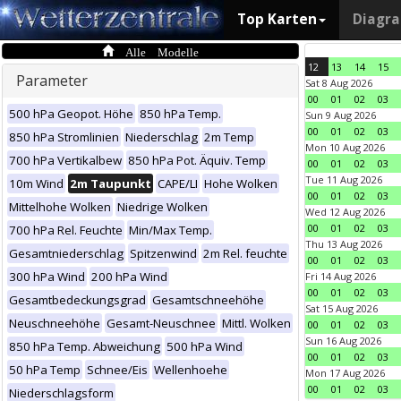
Top Karten
Diagr
Alle Modelle
12
13
14
15
Parameter
Sat 8 Aug 2026
00
01
02
03
500 hPa Geopot. Höhe
850 hPa Temp.
Sun 9 Aug 2026
00
01
02
03
850 hPa Stromlinien
Niederschlag
2m Temp
Mon 10 Aug 2026
700 hPa Vertikalbew
850 hPa Pot. Äquiv. Temp
00
01
02
03
Tue 11 Aug 2026
10m Wind
2m Taupunkt
CAPE/LI
Hohe Wolken
00
01
02
03
Mittelhohe Wolken
Niedrige Wolken
Wed 12 Aug 2026
00
01
02
03
700 hPa Rel. Feuchte
Min/Max Temp.
Thu 13 Aug 2026
Gesamtniederschlag
Spitzenwind
2m Rel. feuchte
00
01
02
03
300 hPa Wind
200 hPa Wind
Fri 14 Aug 2026
00
01
02
03
Gesamtbedeckungsgrad
Gesamtschneehöhe
Sat 15 Aug 2026
Neuschneehöhe
Gesamt-Neuschnee
Mittl. Wolken
00
01
02
03
Sun 16 Aug 2026
850 hPa Temp. Abweichung
500 hPa Wind
00
01
02
03
50 hPa Temp
Schnee/Eis
Wellenhoehe
Mon 17 Aug 2026
00
01
02
03
Niederschlagsform