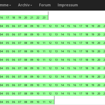
amme
Archiv
Forum
Impressum
16
17
18
19
20
21
22
23
04
05
06
07
08
09
10
11
12
13
14
15
16
17
18
19
20
2
04
05
06
07
08
09
10
11
12
13
14
15
16
17
18
19
20
2
04
05
06
07
08
09
10
11
12
13
14
15
16
17
18
19
20
2
04
05
06
07
08
09
10
11
12
13
14
15
16
17
18
19
20
2
04
05
06
07
08
09
10
11
12
13
14
15
16
17
18
19
20
2
04
05
06
07
08
09
10
11
12
13
14
15
16
17
18
19
20
2
04
05
06
07
08
09
10
11
12
13
14
15
16
17
18
19
20
2
04
05
06
07
08
09
10
11
12
13
14
15
16
17
18
19
20
2
04
05
06
07
08
09
10
11
12
13
14
15
16
17
18
19
20
2
04
05
06
07
08
09
10
11
12