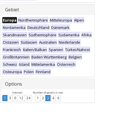
Gebiet
Europa
Nordhemisphäre
Mitteleuropa
Alpen
Nordamerika
Deutschland
Dänemark
Skandinavien
Südhemisphäre
Südamerika
Afrika
Ostasien
Südasien
Australien
Niederlande
Frankreich
Italien/Balkan
Spanien
Türkei/Nahost
Großbritannien
Baden Württemberg
Belgien
Schweiz
Island
Mittelamerika
Österreich
Osteuropa
Polen
Finnland
Options
Intervall
Number of panels in row
1
3
6
12
24
1
2
3
4
6