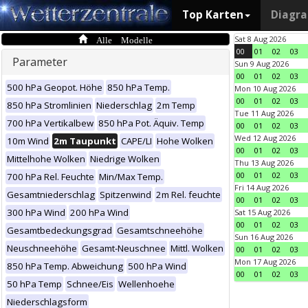
Top Karten
Diagr
Alle Modelle
Sat 8 Aug 2026
00
01
02
03
Parameter
Sun 9 Aug 2026
00
01
02
03
500 hPa Geopot. Höhe
850 hPa Temp.
Mon 10 Aug 2026
00
01
02
03
850 hPa Stromlinien
Niederschlag
2m Temp
Tue 11 Aug 2026
700 hPa Vertikalbew
850 hPa Pot. Äquiv. Temp
00
01
02
03
Wed 12 Aug 2026
10m Wind
2m Taupunkt
CAPE/LI
Hohe Wolken
00
01
02
03
Mittelhohe Wolken
Niedrige Wolken
Thu 13 Aug 2026
00
01
02
03
700 hPa Rel. Feuchte
Min/Max Temp.
Fri 14 Aug 2026
Gesamtniederschlag
Spitzenwind
2m Rel. feuchte
00
01
02
03
300 hPa Wind
200 hPa Wind
Sat 15 Aug 2026
00
01
02
03
Gesamtbedeckungsgrad
Gesamtschneehöhe
Sun 16 Aug 2026
Neuschneehöhe
Gesamt-Neuschnee
Mittl. Wolken
00
01
02
03
Mon 17 Aug 2026
850 hPa Temp. Abweichung
500 hPa Wind
00
01
02
03
50 hPa Temp
Schnee/Eis
Wellenhoehe
Niederschlagsform