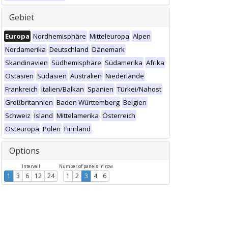
Gebiet
Europa
Nordhemisphäre
Mitteleuropa
Alpen
Nordamerika
Deutschland
Dänemark
Skandinavien
Südhemisphäre
Südamerika
Afrika
Ostasien
Südasien
Australien
Niederlande
Frankreich
Italien/Balkan
Spanien
Türkei/Nahost
Großbritannien
Baden Württemberg
Belgien
Schweiz
Island
Mittelamerika
Österreich
Osteuropa
Polen
Finnland
Options
Intervall
Number of panels in row
1
3
6
12
24
1
2
3
4
6