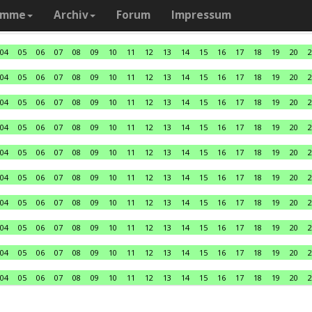
amme
Archiv
Forum
Impressum
04
05
06
07
08
09
10
11
12
13
14
15
16
17
18
19
20
2
04
05
06
07
08
09
10
11
12
13
14
15
16
17
18
19
20
2
04
05
06
07
08
09
10
11
12
13
14
15
16
17
18
19
20
2
04
05
06
07
08
09
10
11
12
13
14
15
16
17
18
19
20
2
04
05
06
07
08
09
10
11
12
13
14
15
16
17
18
19
20
2
04
05
06
07
08
09
10
11
12
13
14
15
16
17
18
19
20
2
04
05
06
07
08
09
10
11
12
13
14
15
16
17
18
19
20
2
04
05
06
07
08
09
10
11
12
13
14
15
16
17
18
19
20
2
04
05
06
07
08
09
10
11
12
13
14
15
16
17
18
19
20
2
04
05
06
07
08
09
10
11
12
13
14
15
16
17
18
19
20
2