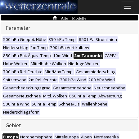
Toggle
naviga
Alle Modelle
Parameter
500 hPa Geopot. Höhe
850 hPa Temp.
850 hPa Stromlinien
Niederschlag
2m Temp
700 hPa Vertikalbew
850 hPa Pot. Äquiv. Temp
10m Wind
2m Taupunkt
CAPE/LI
Hohe Wolken
Mittelhohe Wolken
Niedrige Wolken
700 hPa Rel. Feuchte
Min/Max Temp.
Gesamtniederschlag
Spitzenwind
2m Rel. feuchte
300 hPa Wind
200 hPa Wind
Gesamtbedeckungsgrad
Gesamtschneehöhe
Neuschneehöhe
Gesamt-Neuschnee
Mittl. Wolken
850 hPa Temp. Abweichung
500 hPa Wind
50 hPa Temp
Schnee/Eis
Wellenhoehe
Niederschlagsform
Gebiet
Europa
Nordhemisphäre
Mitteleuropa
Alpen
Nordamerika