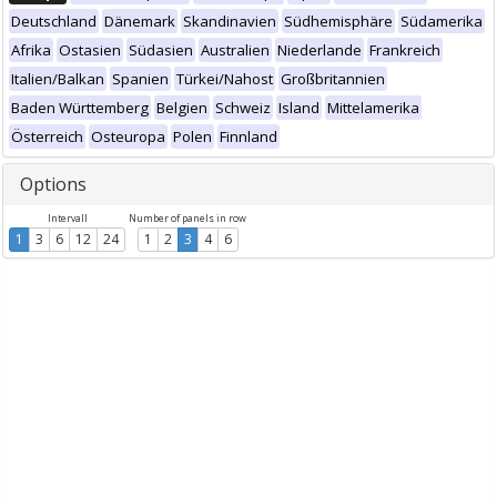
Deutschland
Dänemark
Skandinavien
Südhemisphäre
Südamerika
Afrika
Ostasien
Südasien
Australien
Niederlande
Frankreich
Italien/Balkan
Spanien
Türkei/Nahost
Großbritannien
Baden Württemberg
Belgien
Schweiz
Island
Mittelamerika
Österreich
Osteuropa
Polen
Finnland
Options
Intervall
Number of panels in row
1
3
6
12
24
1
2
3
4
6