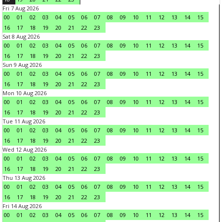
Fri 7 Aug 2026
00
01
02
03
04
05
06
07
08
09
10
11
12
13
14
15
16
17
18
19
20
21
22
23
Sat 8 Aug 2026
00
01
02
03
04
05
06
07
08
09
10
11
12
13
14
15
16
17
18
19
20
21
22
23
Sun 9 Aug 2026
00
01
02
03
04
05
06
07
08
09
10
11
12
13
14
15
16
17
18
19
20
21
22
23
Mon 10 Aug 2026
00
01
02
03
04
05
06
07
08
09
10
11
12
13
14
15
16
17
18
19
20
21
22
23
Tue 11 Aug 2026
00
01
02
03
04
05
06
07
08
09
10
11
12
13
14
15
16
17
18
19
20
21
22
23
Wed 12 Aug 2026
00
01
02
03
04
05
06
07
08
09
10
11
12
13
14
15
16
17
18
19
20
21
22
23
Thu 13 Aug 2026
00
01
02
03
04
05
06
07
08
09
10
11
12
13
14
15
16
17
18
19
20
21
22
23
Fri 14 Aug 2026
00
01
02
03
04
05
06
07
08
09
10
11
12
13
14
15