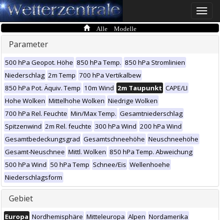
Toggle
naviga
Alle Modelle
Parameter
500 hPa Geopot. Höhe
850 hPa Temp.
850 hPa Stromlinien
Niederschlag
2m Temp
700 hPa Vertikalbew
850 hPa Pot. Äquiv. Temp
10m Wind
2m Taupunkt
CAPE/LI
Hohe Wolken
Mittelhohe Wolken
Niedrige Wolken
700 hPa Rel. Feuchte
Min/Max Temp.
Gesamtniederschlag
Spitzenwind
2m Rel. feuchte
300 hPa Wind
200 hPa Wind
Gesamtbedeckungsgrad
Gesamtschneehöhe
Neuschneehöhe
Gesamt-Neuschnee
Mittl. Wolken
850 hPa Temp. Abweichung
500 hPa Wind
50 hPa Temp
Schnee/Eis
Wellenhoehe
Niederschlagsform
Gebiet
Europa
Nordhemisphäre
Mitteleuropa
Alpen
Nordamerika