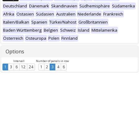
Deutschland
Dänemark
Skandinavien
Südhemisphäre
Südamerika
Afrika
Ostasien
Südasien
Australien
Niederlande
Frankreich
Italien/Balkan
Spanien
Türkei/Nahost
Großbritannien
Baden Württemberg
Belgien
Schweiz
Island
Mittelamerika
Österreich
Osteuropa
Polen
Finnland
Options
Intervall
Number of panels in row
1
3
6
12
24
1
2
3
4
6