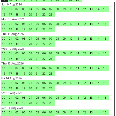
Sun 9 Aug 2026
00
01
02
03
04
05
06
07
08
09
10
11
12
13
14
15
16
17
18
19
20
21
22
23
Mon 10 Aug 2026
00
01
02
03
04
05
06
07
08
09
10
11
12
13
14
15
16
17
18
19
20
21
22
23
Tue 11 Aug 2026
00
01
02
03
04
05
06
07
08
09
10
11
12
13
14
15
16
17
18
19
20
21
22
23
Wed 12 Aug 2026
00
01
02
03
04
05
06
07
08
09
10
11
12
13
14
15
16
17
18
19
20
21
22
23
Thu 13 Aug 2026
00
01
02
03
04
05
06
07
08
09
10
11
12
13
14
15
16
17
18
19
20
21
22
23
Fri 14 Aug 2026
00
01
02
03
04
05
06
07
08
09
10
11
12
13
14
15
16
17
18
19
20
21
22
23
Sat 15 Aug 2026
00
01
02
03
04
05
06
07
08
09
10
11
12
13
14
15
16
17
18
19
20
21
22
23
Sun 16 Aug 2026
00
01
02
03
04
05
06
07
08
09
10
11
12
13
14
15