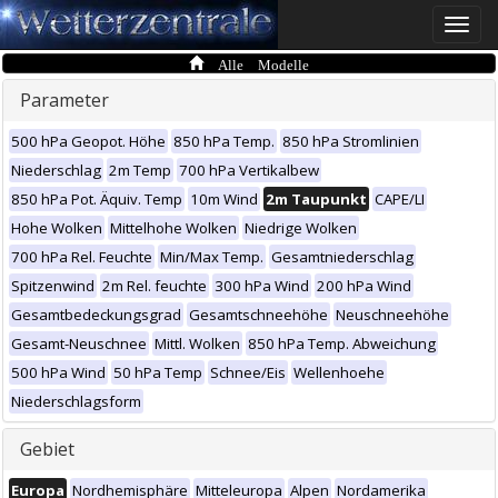
Toggle
naviga
Alle Modelle
Parameter
500 hPa Geopot. Höhe
850 hPa Temp.
850 hPa Stromlinien
Niederschlag
2m Temp
700 hPa Vertikalbew
850 hPa Pot. Äquiv. Temp
10m Wind
2m Taupunkt
CAPE/LI
Hohe Wolken
Mittelhohe Wolken
Niedrige Wolken
700 hPa Rel. Feuchte
Min/Max Temp.
Gesamtniederschlag
Spitzenwind
2m Rel. feuchte
300 hPa Wind
200 hPa Wind
Gesamtbedeckungsgrad
Gesamtschneehöhe
Neuschneehöhe
Gesamt-Neuschnee
Mittl. Wolken
850 hPa Temp. Abweichung
500 hPa Wind
50 hPa Temp
Schnee/Eis
Wellenhoehe
Niederschlagsform
Gebiet
Europa
Nordhemisphäre
Mitteleuropa
Alpen
Nordamerika