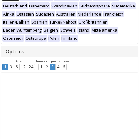
Deutschland
Dänemark
Skandinavien
Südhemisphäre
Südamerika
Afrika
Ostasien
Südasien
Australien
Niederlande
Frankreich
Italien/Balkan
Spanien
Türkei/Nahost
Großbritannien
Baden Württemberg
Belgien
Schweiz
Island
Mittelamerika
Österreich
Osteuropa
Polen
Finnland
Options
Intervall
Number of panels in row
1
3
6
12
24
1
2
3
4
6