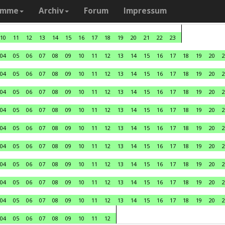
amme
Archiv
Forum
Impressum
10
11
12
13
14
15
16
17
18
19
20
21
22
23
04
05
06
07
08
09
10
11
12
13
14
15
16
17
18
19
20
2
04
05
06
07
08
09
10
11
12
13
14
15
16
17
18
19
20
2
04
05
06
07
08
09
10
11
12
13
14
15
16
17
18
19
20
2
04
05
06
07
08
09
10
11
12
13
14
15
16
17
18
19
20
2
04
05
06
07
08
09
10
11
12
13
14
15
16
17
18
19
20
2
04
05
06
07
08
09
10
11
12
13
14
15
16
17
18
19
20
2
04
05
06
07
08
09
10
11
12
13
14
15
16
17
18
19
20
2
04
05
06
07
08
09
10
11
12
13
14
15
16
17
18
19
20
2
04
05
06
07
08
09
10
11
12
13
14
15
16
17
18
19
20
2
04
05
06
07
08
09
10
11
12