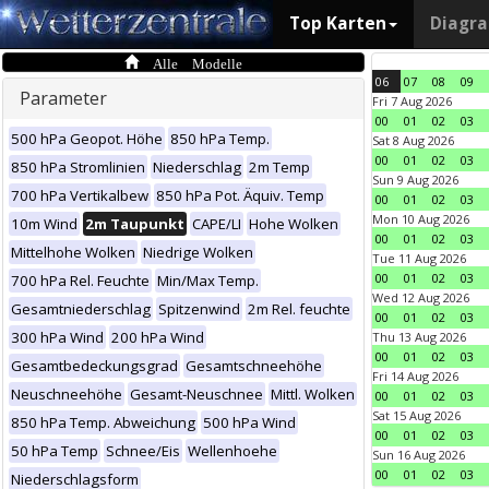
Top Karten
Diagr
Alle Modelle
06
07
08
09
Parameter
Fri 7 Aug 2026
00
01
02
03
500 hPa Geopot. Höhe
850 hPa Temp.
Sat 8 Aug 2026
00
01
02
03
850 hPa Stromlinien
Niederschlag
2m Temp
Sun 9 Aug 2026
700 hPa Vertikalbew
850 hPa Pot. Äquiv. Temp
00
01
02
03
Mon 10 Aug 2026
10m Wind
2m Taupunkt
CAPE/LI
Hohe Wolken
00
01
02
03
Mittelhohe Wolken
Niedrige Wolken
Tue 11 Aug 2026
00
01
02
03
700 hPa Rel. Feuchte
Min/Max Temp.
Wed 12 Aug 2026
Gesamtniederschlag
Spitzenwind
2m Rel. feuchte
00
01
02
03
300 hPa Wind
200 hPa Wind
Thu 13 Aug 2026
00
01
02
03
Gesamtbedeckungsgrad
Gesamtschneehöhe
Fri 14 Aug 2026
Neuschneehöhe
Gesamt-Neuschnee
Mittl. Wolken
00
01
02
03
Sat 15 Aug 2026
850 hPa Temp. Abweichung
500 hPa Wind
00
01
02
03
50 hPa Temp
Schnee/Eis
Wellenhoehe
Sun 16 Aug 2026
00
01
02
03
Niederschlagsform