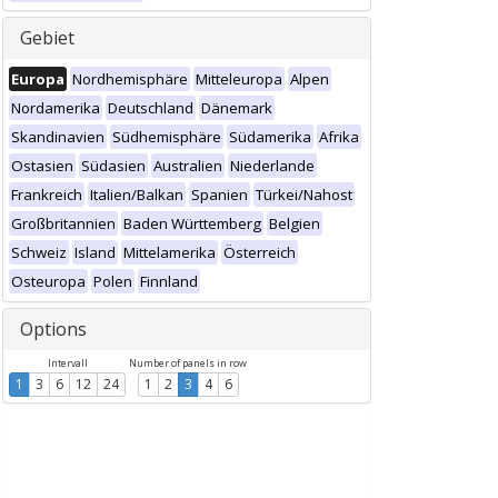
Gebiet
Europa
Nordhemisphäre
Mitteleuropa
Alpen
Nordamerika
Deutschland
Dänemark
Skandinavien
Südhemisphäre
Südamerika
Afrika
Ostasien
Südasien
Australien
Niederlande
Frankreich
Italien/Balkan
Spanien
Türkei/Nahost
Großbritannien
Baden Württemberg
Belgien
Schweiz
Island
Mittelamerika
Österreich
Osteuropa
Polen
Finnland
Options
Intervall
Number of panels in row
1
3
6
12
24
1
2
3
4
6