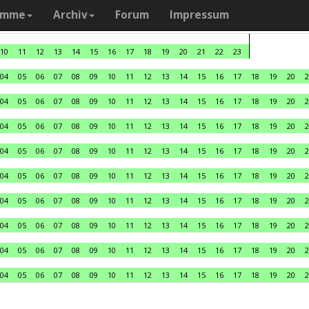
amme
Archiv
Forum
Impressum
10
11
12
13
14
15
16
17
18
19
20
21
22
23
04
05
06
07
08
09
10
11
12
13
14
15
16
17
18
19
20
2
04
05
06
07
08
09
10
11
12
13
14
15
16
17
18
19
20
2
04
05
06
07
08
09
10
11
12
13
14
15
16
17
18
19
20
2
04
05
06
07
08
09
10
11
12
13
14
15
16
17
18
19
20
2
04
05
06
07
08
09
10
11
12
13
14
15
16
17
18
19
20
2
04
05
06
07
08
09
10
11
12
13
14
15
16
17
18
19
20
2
04
05
06
07
08
09
10
11
12
13
14
15
16
17
18
19
20
2
04
05
06
07
08
09
10
11
12
13
14
15
16
17
18
19
20
2
04
05
06
07
08
09
10
11
12
13
14
15
16
17
18
19
20
2