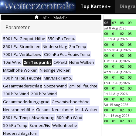
Top Karten
Diagr
Alle Modelle
06
07
08
09
Parameter
Sat 8 Aug 2026
00
01
02
03
500 hPa Geopot. Höhe
850 hPa Temp.
Sun 9 Aug 2026
00
01
02
03
850 hPa Stromlinien
Niederschlag
2m Temp
Mon 10 Aug 2026
700 hPa Vertikalbew
850 hPa Pot. Äquiv. Temp
00
01
02
03
Tue 11 Aug 2026
10m Wind
2m Taupunkt
CAPE/LI
Hohe Wolken
00
01
02
03
Mittelhohe Wolken
Niedrige Wolken
Wed 12 Aug 2026
00
01
02
03
700 hPa Rel. Feuchte
Min/Max Temp.
Thu 13 Aug 2026
Gesamtniederschlag
Spitzenwind
2m Rel. feuchte
00
01
02
03
300 hPa Wind
200 hPa Wind
Fri 14 Aug 2026
00
01
02
03
Gesamtbedeckungsgrad
Gesamtschneehöhe
Sat 15 Aug 2026
Neuschneehöhe
Gesamt-Neuschnee
Mittl. Wolken
00
01
02
03
Sun 16 Aug 2026
850 hPa Temp. Abweichung
500 hPa Wind
00
01
02
03
50 hPa Temp
Schnee/Eis
Wellenhoehe
Niederschlagsform