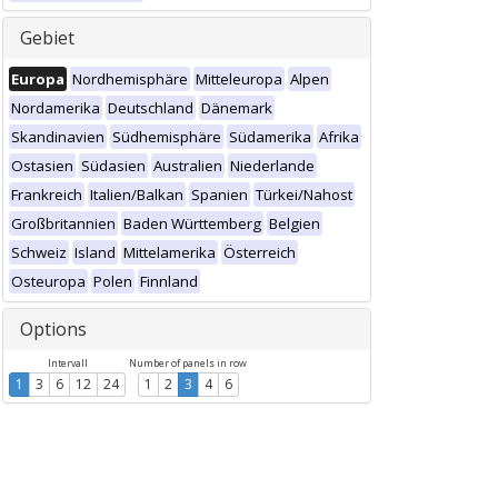
Gebiet
Europa
Nordhemisphäre
Mitteleuropa
Alpen
Nordamerika
Deutschland
Dänemark
Skandinavien
Südhemisphäre
Südamerika
Afrika
Ostasien
Südasien
Australien
Niederlande
Frankreich
Italien/Balkan
Spanien
Türkei/Nahost
Großbritannien
Baden Württemberg
Belgien
Schweiz
Island
Mittelamerika
Österreich
Osteuropa
Polen
Finnland
Options
Intervall
Number of panels in row
1
3
6
12
24
1
2
3
4
6