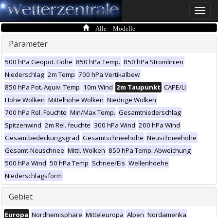
Toggle
naviga
Alle Modelle
Parameter
500 hPa Geopot. Höhe
850 hPa Temp.
850 hPa Stromlinien
Niederschlag
2m Temp
700 hPa Vertikalbew
850 hPa Pot. Äquiv. Temp
10m Wind
2m Taupunkt
CAPE/LI
Hohe Wolken
Mittelhohe Wolken
Niedrige Wolken
700 hPa Rel. Feuchte
Min/Max Temp.
Gesamtniederschlag
Spitzenwind
2m Rel. feuchte
300 hPa Wind
200 hPa Wind
Gesamtbedeckungsgrad
Gesamtschneehöhe
Neuschneehöhe
Gesamt-Neuschnee
Mittl. Wolken
850 hPa Temp. Abweichung
500 hPa Wind
50 hPa Temp
Schnee/Eis
Wellenhoehe
Niederschlagsform
Gebiet
Europa
Nordhemisphäre
Mitteleuropa
Alpen
Nordamerika