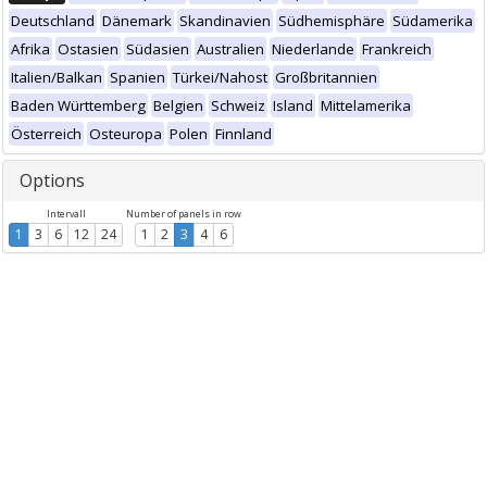
Deutschland
Dänemark
Skandinavien
Südhemisphäre
Südamerika
Afrika
Ostasien
Südasien
Australien
Niederlande
Frankreich
Italien/Balkan
Spanien
Türkei/Nahost
Großbritannien
Baden Württemberg
Belgien
Schweiz
Island
Mittelamerika
Österreich
Osteuropa
Polen
Finnland
Options
Intervall
Number of panels in row
1
3
6
12
24
1
2
3
4
6