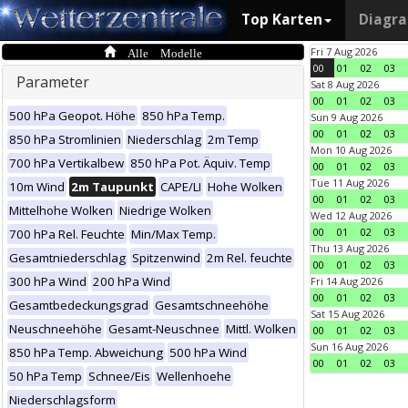
Top Karten
Diagr
Alle Modelle
Fri 7 Aug 2026
00
01
02
03
Parameter
Sat 8 Aug 2026
00
01
02
03
500 hPa Geopot. Höhe
850 hPa Temp.
Sun 9 Aug 2026
00
01
02
03
850 hPa Stromlinien
Niederschlag
2m Temp
Mon 10 Aug 2026
700 hPa Vertikalbew
850 hPa Pot. Äquiv. Temp
00
01
02
03
Tue 11 Aug 2026
10m Wind
2m Taupunkt
CAPE/LI
Hohe Wolken
00
01
02
03
Mittelhohe Wolken
Niedrige Wolken
Wed 12 Aug 2026
00
01
02
03
700 hPa Rel. Feuchte
Min/Max Temp.
Thu 13 Aug 2026
Gesamtniederschlag
Spitzenwind
2m Rel. feuchte
00
01
02
03
300 hPa Wind
200 hPa Wind
Fri 14 Aug 2026
00
01
02
03
Gesamtbedeckungsgrad
Gesamtschneehöhe
Sat 15 Aug 2026
Neuschneehöhe
Gesamt-Neuschnee
Mittl. Wolken
00
01
02
03
Sun 16 Aug 2026
850 hPa Temp. Abweichung
500 hPa Wind
00
01
02
03
50 hPa Temp
Schnee/Eis
Wellenhoehe
Niederschlagsform