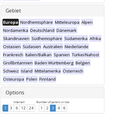
Gebiet
Europa
Nordhemisphäre
Mitteleuropa
Alpen
Nordamerika
Deutschland
Dänemark
Skandinavien
Südhemisphäre
Südamerika
Afrika
Ostasien
Südasien
Australien
Niederlande
Frankreich
Italien/Balkan
Spanien
Türkei/Nahost
Großbritannien
Baden Württemberg
Belgien
Schweiz
Island
Mittelamerika
Österreich
Osteuropa
Polen
Finnland
Options
Intervall
Number of panels in row
1
3
6
12
24
1
2
3
4
6