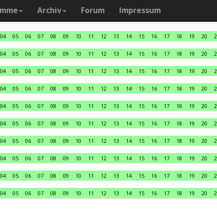
amme
Archiv
Forum
Impressum
04
05
06
07
08
09
10
11
12
13
14
15
16
17
18
19
20
2
04
05
06
07
08
09
10
11
12
13
14
15
16
17
18
19
20
2
04
05
06
07
08
09
10
11
12
13
14
15
16
17
18
19
20
2
04
05
06
07
08
09
10
11
12
13
14
15
16
17
18
19
20
2
04
05
06
07
08
09
10
11
12
13
14
15
16
17
18
19
20
2
04
05
06
07
08
09
10
11
12
13
14
15
16
17
18
19
20
2
04
05
06
07
08
09
10
11
12
13
14
15
16
17
18
19
20
2
04
05
06
07
08
09
10
11
12
13
14
15
16
17
18
19
20
2
04
05
06
07
08
09
10
11
12
13
14
15
16
17
18
19
20
2
04
05
06
07
08
09
10
11
12
13
14
15
16
17
18
19
20
2