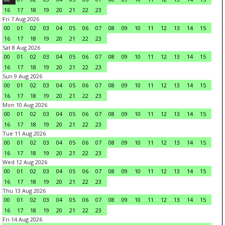
16
17
18
19
20
21
22
23
Fri 7 Aug 2026
00
01
02
03
04
05
06
07
08
09
10
11
12
13
14
15
16
17
18
19
20
21
22
23
Sat 8 Aug 2026
00
01
02
03
04
05
06
07
08
09
10
11
12
13
14
15
16
17
18
19
20
21
22
23
Sun 9 Aug 2026
00
01
02
03
04
05
06
07
08
09
10
11
12
13
14
15
16
17
18
19
20
21
22
23
Mon 10 Aug 2026
00
01
02
03
04
05
06
07
08
09
10
11
12
13
14
15
16
17
18
19
20
21
22
23
Tue 11 Aug 2026
00
01
02
03
04
05
06
07
08
09
10
11
12
13
14
15
16
17
18
19
20
21
22
23
Wed 12 Aug 2026
00
01
02
03
04
05
06
07
08
09
10
11
12
13
14
15
16
17
18
19
20
21
22
23
Thu 13 Aug 2026
00
01
02
03
04
05
06
07
08
09
10
11
12
13
14
15
16
17
18
19
20
21
22
23
Fri 14 Aug 2026