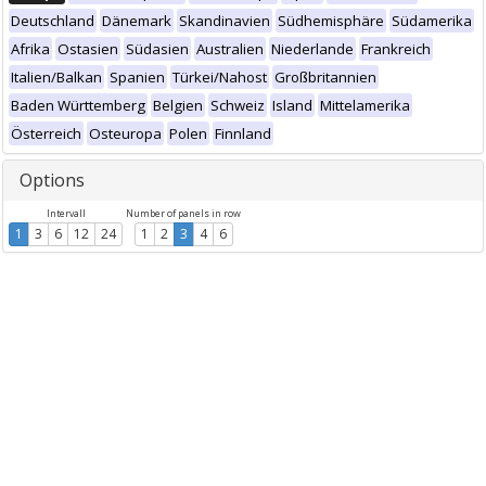
Deutschland
Dänemark
Skandinavien
Südhemisphäre
Südamerika
Afrika
Ostasien
Südasien
Australien
Niederlande
Frankreich
Italien/Balkan
Spanien
Türkei/Nahost
Großbritannien
Baden Württemberg
Belgien
Schweiz
Island
Mittelamerika
Österreich
Osteuropa
Polen
Finnland
Options
Intervall
Number of panels in row
1
3
6
12
24
1
2
3
4
6