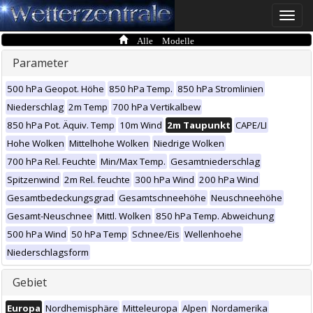
Toggle
naviga
Alle Modelle
Parameter
500 hPa Geopot. Höhe
850 hPa Temp.
850 hPa Stromlinien
Niederschlag
2m Temp
700 hPa Vertikalbew
850 hPa Pot. Äquiv. Temp
10m Wind
2m Taupunkt
CAPE/LI
Hohe Wolken
Mittelhohe Wolken
Niedrige Wolken
700 hPa Rel. Feuchte
Min/Max Temp.
Gesamtniederschlag
Spitzenwind
2m Rel. feuchte
300 hPa Wind
200 hPa Wind
Gesamtbedeckungsgrad
Gesamtschneehöhe
Neuschneehöhe
Gesamt-Neuschnee
Mittl. Wolken
850 hPa Temp. Abweichung
500 hPa Wind
50 hPa Temp
Schnee/Eis
Wellenhoehe
Niederschlagsform
Gebiet
Europa
Nordhemisphäre
Mitteleuropa
Alpen
Nordamerika