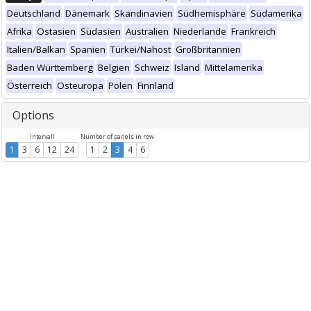
Deutschland
Dänemark
Skandinavien
Südhemisphäre
Südamerika
Afrika
Ostasien
Südasien
Australien
Niederlande
Frankreich
Italien/Balkan
Spanien
Türkei/Nahost
Großbritannien
Baden Württemberg
Belgien
Schweiz
Island
Mittelamerika
Österreich
Osteuropa
Polen
Finnland
Options
Intervall
Number of panels in row
1
3
6
12
24
1
2
3
4
6