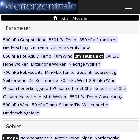
Toggle
naviga
Alle Modelle
Parameter
500 hPa Geopot. Höhe
850 hPa Temp.
850 hPa Stromlinien
Niederschlag
2m Temp
700 hPa Vertikalbew
850 hPa Pot. Äquiv. Temp
10m Wind
2m Taupunkt
CAPE/LI
Hohe Wolken
Mittelhohe Wolken
Niedrige Wolken
700 hPa Rel. Feuchte
Min/Max Temp.
Gesamtniederschlag
Spitzenwind
2m Rel. feuchte
300 hPa Wind
200 hPa Wind
Gesamtbedeckungsgrad
Gesamtschneehöhe
Neuschneehöhe
Gesamt-Neuschnee
Mittl. Wolken
850 hPa Temp. Abweichung
500 hPa Wind
50 hPa Temp
Schnee/Eis
Wellenhoehe
Niederschlagsform
Gebiet
Europa
Nordhemisphäre
Mitteleuropa
Alpen
Nordamerika