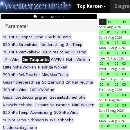
Top Karten
Diagr
Alle Modelle
12
13
14
15
Parameter
Sat 8 Aug 2026
00
01
02
03
500 hPa Geopot. Höhe
850 hPa Temp.
Sun 9 Aug 2026
00
01
02
03
850 hPa Stromlinien
Niederschlag
2m Temp
Mon 10 Aug 2026
700 hPa Vertikalbew
850 hPa Pot. Äquiv. Temp
00
01
02
03
Tue 11 Aug 2026
10m Wind
2m Taupunkt
CAPE/LI
Hohe Wolken
00
01
02
03
Mittelhohe Wolken
Niedrige Wolken
Wed 12 Aug 2026
00
01
02
03
700 hPa Rel. Feuchte
Min/Max Temp.
Thu 13 Aug 2026
Gesamtniederschlag
Spitzenwind
2m Rel. feuchte
00
01
02
03
300 hPa Wind
200 hPa Wind
Fri 14 Aug 2026
00
01
02
03
Gesamtbedeckungsgrad
Gesamtschneehöhe
Sat 15 Aug 2026
Neuschneehöhe
Gesamt-Neuschnee
Mittl. Wolken
00
01
02
03
Sun 16 Aug 2026
850 hPa Temp. Abweichung
500 hPa Wind
00
01
02
03
50 hPa Temp
Schnee/Eis
Wellenhoehe
Mon 17 Aug 2026
00
01
02
03
Niederschlagsform