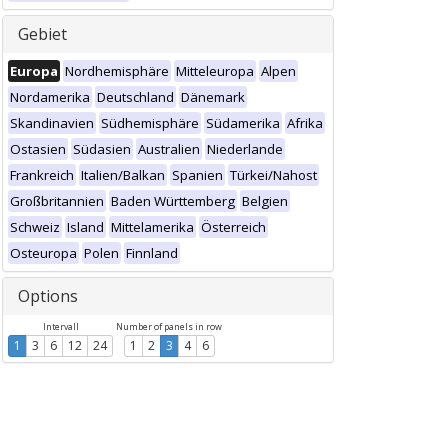
Gebiet
Europa
Nordhemisphäre
Mitteleuropa
Alpen
Nordamerika
Deutschland
Dänemark
Skandinavien
Südhemisphäre
Südamerika
Afrika
Ostasien
Südasien
Australien
Niederlande
Frankreich
Italien/Balkan
Spanien
Türkei/Nahost
Großbritannien
Baden Württemberg
Belgien
Schweiz
Island
Mittelamerika
Österreich
Osteuropa
Polen
Finnland
Options
Intervall
Number of panels in row
1
3
6
12
24
1
2
3
4
6