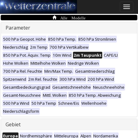
Toggle
naviga
Alle Modelle
Parameter
500 hPa Geopot. Höhe
850 hPa Temp.
850 hPa Stromlinien
Niederschlag
2m Temp
700 hPa Vertikalbew
850 hPa Pot. Äquiv. Temp
10m Wind
2m Taupunkt
CAPE/LI
Hohe Wolken
Mittelhohe Wolken
Niedrige Wolken
700 hPa Rel. Feuchte
Min/Max Temp.
Gesamtniederschlag
Spitzenwind
2m Rel. feuchte
300 hPa Wind
200 hPa Wind
Gesamtbedeckungsgrad
Gesamtschneehöhe
Neuschneehöhe
Gesamt-Neuschnee
Mittl. Wolken
850 hPa Temp. Abweichung
500 hPa Wind
50 hPa Temp
Schnee/Eis
Wellenhoehe
Niederschlagsform
Gebiet
Europa
Nordhemisphäre
Mitteleuropa
Alpen
Nordamerika