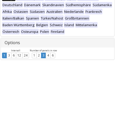
Deutschland
Dänemark
Skandinavien
Südhemisphäre
Südamerika
Afrika
Ostasien
Südasien
Australien
Niederlande
Frankreich
Italien/Balkan
Spanien
Türkei/Nahost
Großbritannien
Baden Württemberg
Belgien
Schweiz
Island
Mittelamerika
Österreich
Osteuropa
Polen
Finnland
Options
Intervall
Number of panels in row
1
3
6
12
24
1
2
3
4
6