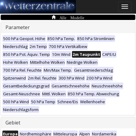
Toggle
naviga
Alle Modelle
Parameter
500 hPa Geopot. Höhe
850 hPa Temp.
850 hPa Stromlinien
Niederschlag
2m Temp
700 hPa Vertikalbew
850 hPa Pot. Äquiv. Temp
10m Wind
2m Taupunkt
CAPE/LI
Hohe Wolken
Mittelhohe Wolken
Niedrige Wolken
700 hPa Rel. Feuchte
Min/Max Temp.
Gesamtniederschlag
Spitzenwind
2m Rel. feuchte
300 hPa Wind
200 hPa Wind
Gesamtbedeckungsgrad
Gesamtschneehöhe
Neuschneehöhe
Gesamt-Neuschnee
Mittl. Wolken
850 hPa Temp. Abweichung
500 hPa Wind
50 hPa Temp
Schnee/Eis
Wellenhoehe
Niederschlagsform
Gebiet
Europa
Nordhemisphäre
Mitteleuropa
Alpen
Nordamerika