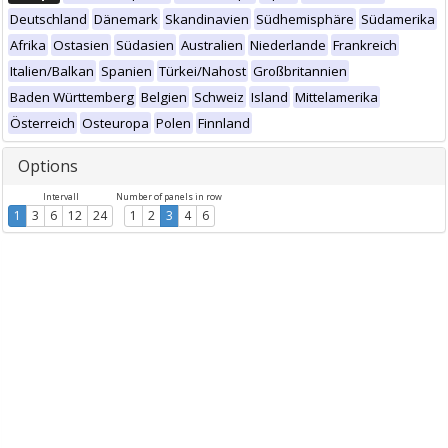
Deutschland
Dänemark
Skandinavien
Südhemisphäre
Südamerika
Afrika
Ostasien
Südasien
Australien
Niederlande
Frankreich
Italien/Balkan
Spanien
Türkei/Nahost
Großbritannien
Baden Württemberg
Belgien
Schweiz
Island
Mittelamerika
Österreich
Osteuropa
Polen
Finnland
Options
Intervall
Number of panels in row
1
3
6
12
24
1
2
3
4
6