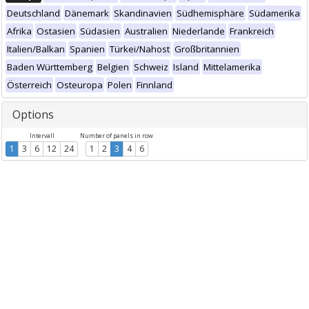
Deutschland
Dänemark
Skandinavien
Südhemisphäre
Südamerika
Afrika
Ostasien
Südasien
Australien
Niederlande
Frankreich
Italien/Balkan
Spanien
Türkei/Nahost
Großbritannien
Baden Württemberg
Belgien
Schweiz
Island
Mittelamerika
Österreich
Osteuropa
Polen
Finnland
Options
Intervall
Number of panels in row
1
3
6
12
24
1
2
3
4
6