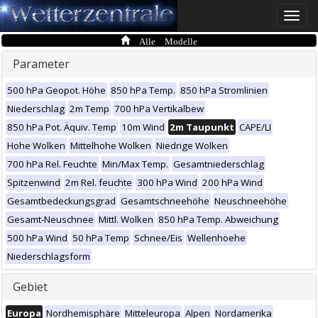
Toggle
naviga
Alle Modelle
Parameter
500 hPa Geopot. Höhe
850 hPa Temp.
850 hPa Stromlinien
Niederschlag
2m Temp
700 hPa Vertikalbew
850 hPa Pot. Äquiv. Temp
10m Wind
2m Taupunkt
CAPE/LI
Hohe Wolken
Mittelhohe Wolken
Niedrige Wolken
700 hPa Rel. Feuchte
Min/Max Temp.
Gesamtniederschlag
Spitzenwind
2m Rel. feuchte
300 hPa Wind
200 hPa Wind
Gesamtbedeckungsgrad
Gesamtschneehöhe
Neuschneehöhe
Gesamt-Neuschnee
Mittl. Wolken
850 hPa Temp. Abweichung
500 hPa Wind
50 hPa Temp
Schnee/Eis
Wellenhoehe
Niederschlagsform
Gebiet
Europa
Nordhemisphäre
Mitteleuropa
Alpen
Nordamerika