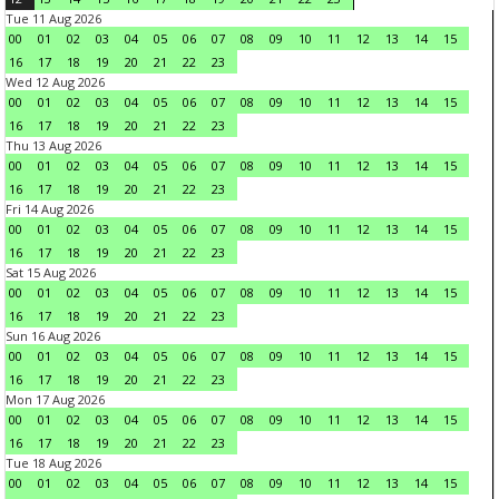
Tue 11 Aug 2026
00
01
02
03
04
05
06
07
08
09
10
11
12
13
14
15
16
17
18
19
20
21
22
23
Wed 12 Aug 2026
00
01
02
03
04
05
06
07
08
09
10
11
12
13
14
15
16
17
18
19
20
21
22
23
Thu 13 Aug 2026
00
01
02
03
04
05
06
07
08
09
10
11
12
13
14
15
16
17
18
19
20
21
22
23
Fri 14 Aug 2026
00
01
02
03
04
05
06
07
08
09
10
11
12
13
14
15
16
17
18
19
20
21
22
23
Sat 15 Aug 2026
00
01
02
03
04
05
06
07
08
09
10
11
12
13
14
15
16
17
18
19
20
21
22
23
Sun 16 Aug 2026
00
01
02
03
04
05
06
07
08
09
10
11
12
13
14
15
16
17
18
19
20
21
22
23
Mon 17 Aug 2026
00
01
02
03
04
05
06
07
08
09
10
11
12
13
14
15
16
17
18
19
20
21
22
23
Tue 18 Aug 2026
00
01
02
03
04
05
06
07
08
09
10
11
12
13
14
15