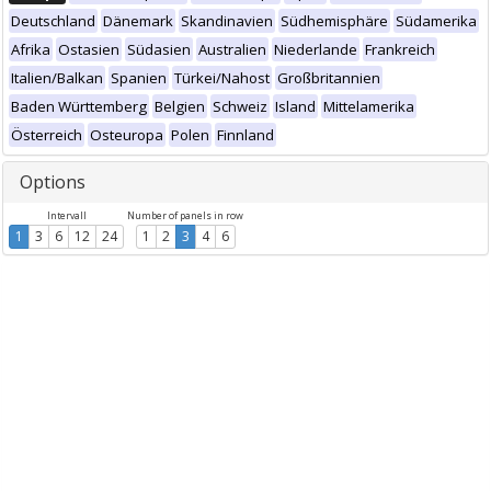
Deutschland
Dänemark
Skandinavien
Südhemisphäre
Südamerika
Afrika
Ostasien
Südasien
Australien
Niederlande
Frankreich
Italien/Balkan
Spanien
Türkei/Nahost
Großbritannien
Baden Württemberg
Belgien
Schweiz
Island
Mittelamerika
Österreich
Osteuropa
Polen
Finnland
Options
Intervall
Number of panels in row
1
3
6
12
24
1
2
3
4
6