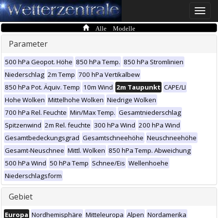
Toggle
naviga
Alle Modelle
Parameter
500 hPa Geopot. Höhe
850 hPa Temp.
850 hPa Stromlinien
Niederschlag
2m Temp
700 hPa Vertikalbew
850 hPa Pot. Äquiv. Temp
10m Wind
2m Taupunkt
CAPE/LI
Hohe Wolken
Mittelhohe Wolken
Niedrige Wolken
700 hPa Rel. Feuchte
Min/Max Temp.
Gesamtniederschlag
Spitzenwind
2m Rel. feuchte
300 hPa Wind
200 hPa Wind
Gesamtbedeckungsgrad
Gesamtschneehöhe
Neuschneehöhe
Gesamt-Neuschnee
Mittl. Wolken
850 hPa Temp. Abweichung
500 hPa Wind
50 hPa Temp
Schnee/Eis
Wellenhoehe
Niederschlagsform
Gebiet
Europa
Nordhemisphäre
Mitteleuropa
Alpen
Nordamerika