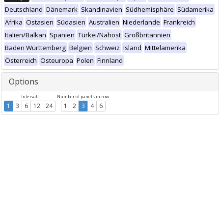
Deutschland
Dänemark
Skandinavien
Südhemisphäre
Südamerika
Afrika
Ostasien
Südasien
Australien
Niederlande
Frankreich
Italien/Balkan
Spanien
Türkei/Nahost
Großbritannien
Baden Württemberg
Belgien
Schweiz
Island
Mittelamerika
Österreich
Osteuropa
Polen
Finnland
Options
Intervall
Number of panels in row
1
3
6
12
24
1
2
3
4
6