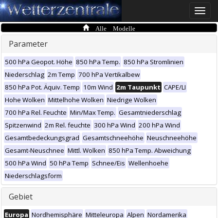
Toggle
naviga
Alle Modelle
Parameter
500 hPa Geopot. Höhe
850 hPa Temp.
850 hPa Stromlinien
Niederschlag
2m Temp
700 hPa Vertikalbew
850 hPa Pot. Äquiv. Temp
10m Wind
2m Taupunkt
CAPE/LI
Hohe Wolken
Mittelhohe Wolken
Niedrige Wolken
700 hPa Rel. Feuchte
Min/Max Temp.
Gesamtniederschlag
Spitzenwind
2m Rel. feuchte
300 hPa Wind
200 hPa Wind
Gesamtbedeckungsgrad
Gesamtschneehöhe
Neuschneehöhe
Gesamt-Neuschnee
Mittl. Wolken
850 hPa Temp. Abweichung
500 hPa Wind
50 hPa Temp
Schnee/Eis
Wellenhoehe
Niederschlagsform
Gebiet
Europa
Nordhemisphäre
Mitteleuropa
Alpen
Nordamerika