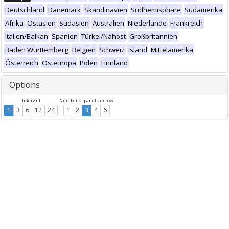
Deutschland
Dänemark
Skandinavien
Südhemisphäre
Südamerika
Afrika
Ostasien
Südasien
Australien
Niederlande
Frankreich
Italien/Balkan
Spanien
Türkei/Nahost
Großbritannien
Baden Württemberg
Belgien
Schweiz
Island
Mittelamerika
Österreich
Osteuropa
Polen
Finnland
Options
Intervall
Number of panels in row
1
3
6
12
24
1
2
3
4
6