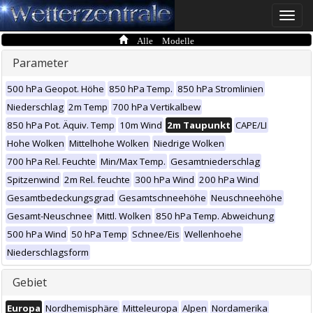
Toggle
naviga
Alle Modelle
Parameter
500 hPa Geopot. Höhe
850 hPa Temp.
850 hPa Stromlinien
Niederschlag
2m Temp
700 hPa Vertikalbew
850 hPa Pot. Äquiv. Temp
10m Wind
2m Taupunkt
CAPE/LI
Hohe Wolken
Mittelhohe Wolken
Niedrige Wolken
700 hPa Rel. Feuchte
Min/Max Temp.
Gesamtniederschlag
Spitzenwind
2m Rel. feuchte
300 hPa Wind
200 hPa Wind
Gesamtbedeckungsgrad
Gesamtschneehöhe
Neuschneehöhe
Gesamt-Neuschnee
Mittl. Wolken
850 hPa Temp. Abweichung
500 hPa Wind
50 hPa Temp
Schnee/Eis
Wellenhoehe
Niederschlagsform
Gebiet
Europa
Nordhemisphäre
Mitteleuropa
Alpen
Nordamerika