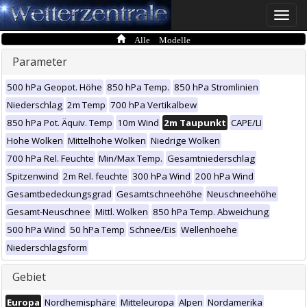
Toggle
naviga
Alle Modelle
Parameter
500 hPa Geopot. Höhe
850 hPa Temp.
850 hPa Stromlinien
Niederschlag
2m Temp
700 hPa Vertikalbew
850 hPa Pot. Äquiv. Temp
10m Wind
2m Taupunkt
CAPE/LI
Hohe Wolken
Mittelhohe Wolken
Niedrige Wolken
700 hPa Rel. Feuchte
Min/Max Temp.
Gesamtniederschlag
Spitzenwind
2m Rel. feuchte
300 hPa Wind
200 hPa Wind
Gesamtbedeckungsgrad
Gesamtschneehöhe
Neuschneehöhe
Gesamt-Neuschnee
Mittl. Wolken
850 hPa Temp. Abweichung
500 hPa Wind
50 hPa Temp
Schnee/Eis
Wellenhoehe
Niederschlagsform
Gebiet
Europa
Nordhemisphäre
Mitteleuropa
Alpen
Nordamerika