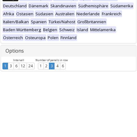
Deutschland
Dänemark
Skandinavien
Südhemisphäre
Südamerika
Afrika
Ostasien
Südasien
Australien
Niederlande
Frankreich
Italien/Balkan
Spanien
Türkei/Nahost
Großbritannien
Baden Württemberg
Belgien
Schweiz
Island
Mittelamerika
Österreich
Osteuropa
Polen
Finnland
Options
Intervall
Number of panels in row
1
3
6
12
24
1
2
3
4
6