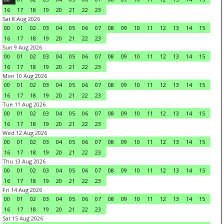
16
17
18
19
20
21
22
23
Sat 8 Aug 2026
00
01
02
03
04
05
06
07
08
09
10
11
12
13
14
15
16
17
18
19
20
21
22
23
Sun 9 Aug 2026
00
01
02
03
04
05
06
07
08
09
10
11
12
13
14
15
16
17
18
19
20
21
22
23
Mon 10 Aug 2026
00
01
02
03
04
05
06
07
08
09
10
11
12
13
14
15
16
17
18
19
20
21
22
23
Tue 11 Aug 2026
00
01
02
03
04
05
06
07
08
09
10
11
12
13
14
15
16
17
18
19
20
21
22
23
Wed 12 Aug 2026
00
01
02
03
04
05
06
07
08
09
10
11
12
13
14
15
16
17
18
19
20
21
22
23
Thu 13 Aug 2026
00
01
02
03
04
05
06
07
08
09
10
11
12
13
14
15
16
17
18
19
20
21
22
23
Fri 14 Aug 2026
00
01
02
03
04
05
06
07
08
09
10
11
12
13
14
15
16
17
18
19
20
21
22
23
Sat 15 Aug 2026