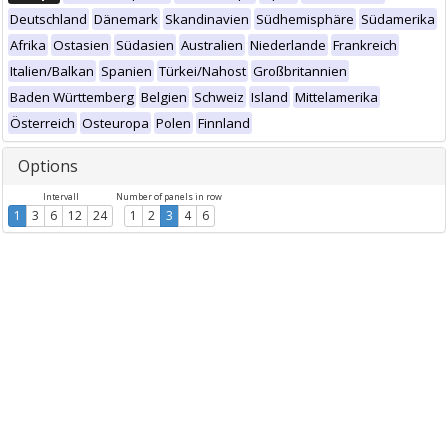
Deutschland
Dänemark
Skandinavien
Südhemisphäre
Südamerika
Afrika
Ostasien
Südasien
Australien
Niederlande
Frankreich
Italien/Balkan
Spanien
Türkei/Nahost
Großbritannien
Baden Württemberg
Belgien
Schweiz
Island
Mittelamerika
Österreich
Osteuropa
Polen
Finnland
Options
Intervall
Number of panels in row
1
3
6
12
24
1
2
3
4
6