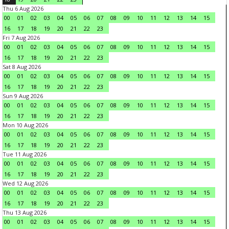
Thu 6 Aug 2026
00
01
02
03
04
05
06
07
08
09
10
11
12
13
14
15
16
17
18
19
20
21
22
23
Fri 7 Aug 2026
00
01
02
03
04
05
06
07
08
09
10
11
12
13
14
15
16
17
18
19
20
21
22
23
Sat 8 Aug 2026
00
01
02
03
04
05
06
07
08
09
10
11
12
13
14
15
16
17
18
19
20
21
22
23
Sun 9 Aug 2026
00
01
02
03
04
05
06
07
08
09
10
11
12
13
14
15
16
17
18
19
20
21
22
23
Mon 10 Aug 2026
00
01
02
03
04
05
06
07
08
09
10
11
12
13
14
15
16
17
18
19
20
21
22
23
Tue 11 Aug 2026
00
01
02
03
04
05
06
07
08
09
10
11
12
13
14
15
16
17
18
19
20
21
22
23
Wed 12 Aug 2026
00
01
02
03
04
05
06
07
08
09
10
11
12
13
14
15
16
17
18
19
20
21
22
23
Thu 13 Aug 2026
00
01
02
03
04
05
06
07
08
09
10
11
12
13
14
15