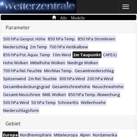
Toggle
naviga
Alle Modelle
Parameter
500 hPa Geopot. Höhe
850 hPa Temp.
850 hPa Stromlinien
Niederschlag
2m Temp
700 hPa Vertikalbew
850 hPa Pot. Äquiv. Temp
10m Wind
2m Taupunkt
CAPE/LI
Hohe Wolken
Mittelhohe Wolken
Niedrige Wolken
700 hPa Rel. Feuchte
Min/Max Temp.
Gesamtniederschlag
Spitzenwind
2m Rel. feuchte
300 hPa Wind
200 hPa Wind
Gesamtbedeckungsgrad
Gesamtschneehöhe
Neuschneehöhe
Gesamt-Neuschnee
Mittl. Wolken
850 hPa Temp. Abweichung
500 hPa Wind
50 hPa Temp
Schnee/Eis
Wellenhoehe
Niederschlagsform
Gebiet
Europa
Nordhemisphäre
Mitteleuropa
Alpen
Nordamerika