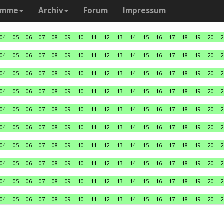
amme
Archiv
Forum
Impressum
04
05
06
07
08
09
10
11
12
13
14
15
16
17
18
19
20
2
04
05
06
07
08
09
10
11
12
13
14
15
16
17
18
19
20
2
04
05
06
07
08
09
10
11
12
13
14
15
16
17
18
19
20
2
04
05
06
07
08
09
10
11
12
13
14
15
16
17
18
19
20
2
04
05
06
07
08
09
10
11
12
13
14
15
16
17
18
19
20
2
04
05
06
07
08
09
10
11
12
13
14
15
16
17
18
19
20
2
04
05
06
07
08
09
10
11
12
13
14
15
16
17
18
19
20
2
04
05
06
07
08
09
10
11
12
13
14
15
16
17
18
19
20
2
04
05
06
07
08
09
10
11
12
13
14
15
16
17
18
19
20
2
04
05
06
07
08
09
10
11
12
13
14
15
16
17
18
19
20
2