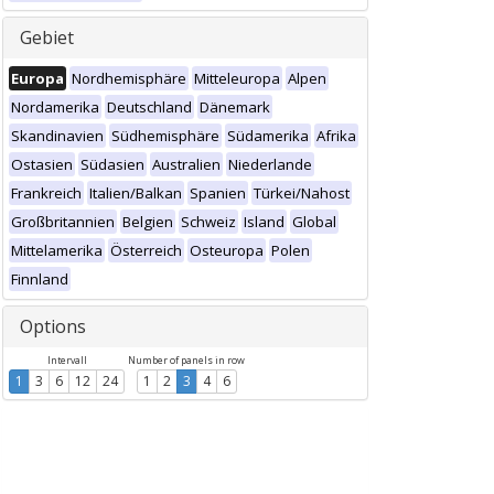
Gebiet
Europa
Nordhemisphäre
Mitteleuropa
Alpen
Nordamerika
Deutschland
Dänemark
Skandinavien
Südhemisphäre
Südamerika
Afrika
Ostasien
Südasien
Australien
Niederlande
Frankreich
Italien/Balkan
Spanien
Türkei/Nahost
Großbritannien
Belgien
Schweiz
Island
Global
Mittelamerika
Österreich
Osteuropa
Polen
Finnland
Options
Intervall
Number of panels in row
1
3
6
12
24
1
2
3
4
6