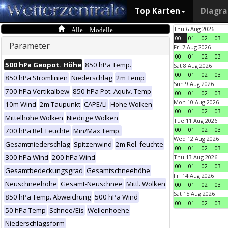
Top Karten
Diagr
Alle Modelle
Thu 6 Aug 2026
00
01
02
03
Parameter
Fri 7 Aug 2026
00
01
02
03
500 hPa Geopot. Höhe
850 hPa Temp.
Sat 8 Aug 2026
00
01
02
03
850 hPa Stromlinien
Niederschlag
2m Temp
Sun 9 Aug 2026
700 hPa Vertikalbew
850 hPa Pot. Äquiv. Temp
00
01
02
03
Mon 10 Aug 2026
10m Wind
2m Taupunkt
CAPE/LI
Hohe Wolken
00
01
02
03
Mittelhohe Wolken
Niedrige Wolken
Tue 11 Aug 2026
00
01
02
03
700 hPa Rel. Feuchte
Min/Max Temp.
Wed 12 Aug 2026
Gesamtniederschlag
Spitzenwind
2m Rel. feuchte
00
01
02
03
300 hPa Wind
200 hPa Wind
Thu 13 Aug 2026
00
01
02
03
Gesamtbedeckungsgrad
Gesamtschneehöhe
Fri 14 Aug 2026
Neuschneehöhe
Gesamt-Neuschnee
Mittl. Wolken
00
01
02
03
Sat 15 Aug 2026
850 hPa Temp. Abweichung
500 hPa Wind
00
01
02
03
50 hPa Temp
Schnee/Eis
Wellenhoehe
Niederschlagsform