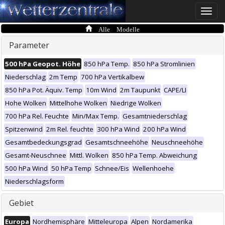
Toggle
naviga
Alle Modelle
Parameter
500 hPa Geopot. Höhe
850 hPa Temp.
850 hPa Stromlinien
Niederschlag
2m Temp
700 hPa Vertikalbew
850 hPa Pot. Äquiv. Temp
10m Wind
2m Taupunkt
CAPE/LI
Hohe Wolken
Mittelhohe Wolken
Niedrige Wolken
700 hPa Rel. Feuchte
Min/Max Temp.
Gesamtniederschlag
Spitzenwind
2m Rel. feuchte
300 hPa Wind
200 hPa Wind
Gesamtbedeckungsgrad
Gesamtschneehöhe
Neuschneehöhe
Gesamt-Neuschnee
Mittl. Wolken
850 hPa Temp. Abweichung
500 hPa Wind
50 hPa Temp
Schnee/Eis
Wellenhoehe
Niederschlagsform
Gebiet
Europa
Nordhemisphäre
Mitteleuropa
Alpen
Nordamerika