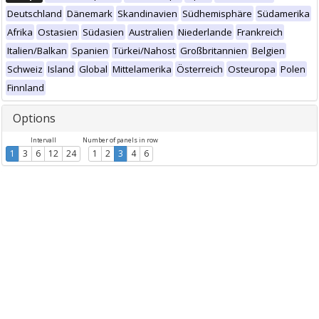
Deutschland
Dänemark
Skandinavien
Südhemisphäre
Südamerika
Afrika
Ostasien
Südasien
Australien
Niederlande
Frankreich
Italien/Balkan
Spanien
Türkei/Nahost
Großbritannien
Belgien
Schweiz
Island
Global
Mittelamerika
Österreich
Osteuropa
Polen
Finnland
Options
Intervall
Number of panels in row
1
3
6
12
24
1
2
3
4
6