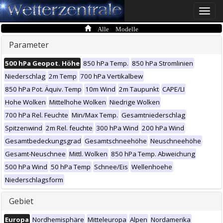
Toggle
naviga
Alle Modelle
Parameter
500 hPa Geopot. Höhe
850 hPa Temp.
850 hPa Stromlinien
Niederschlag
2m Temp
700 hPa Vertikalbew
850 hPa Pot. Äquiv. Temp
10m Wind
2m Taupunkt
CAPE/LI
Hohe Wolken
Mittelhohe Wolken
Niedrige Wolken
700 hPa Rel. Feuchte
Min/Max Temp.
Gesamtniederschlag
Spitzenwind
2m Rel. feuchte
300 hPa Wind
200 hPa Wind
Gesamtbedeckungsgrad
Gesamtschneehöhe
Neuschneehöhe
Gesamt-Neuschnee
Mittl. Wolken
850 hPa Temp. Abweichung
500 hPa Wind
50 hPa Temp
Schnee/Eis
Wellenhoehe
Niederschlagsform
Gebiet
Europa
Nordhemisphäre
Mitteleuropa
Alpen
Nordamerika