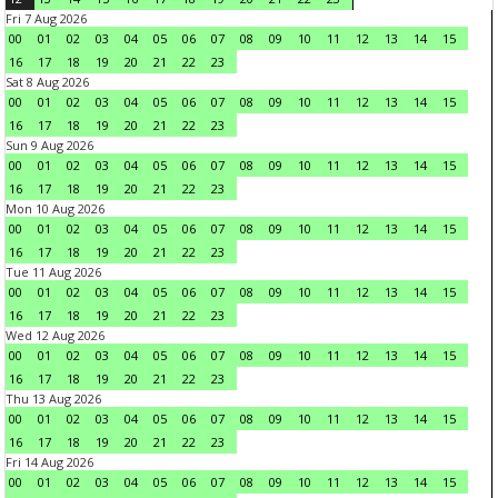
Fri 7 Aug 2026
00
01
02
03
04
05
06
07
08
09
10
11
12
13
14
15
16
17
18
19
20
21
22
23
Sat 8 Aug 2026
00
01
02
03
04
05
06
07
08
09
10
11
12
13
14
15
16
17
18
19
20
21
22
23
Sun 9 Aug 2026
00
01
02
03
04
05
06
07
08
09
10
11
12
13
14
15
16
17
18
19
20
21
22
23
Mon 10 Aug 2026
00
01
02
03
04
05
06
07
08
09
10
11
12
13
14
15
16
17
18
19
20
21
22
23
Tue 11 Aug 2026
00
01
02
03
04
05
06
07
08
09
10
11
12
13
14
15
16
17
18
19
20
21
22
23
Wed 12 Aug 2026
00
01
02
03
04
05
06
07
08
09
10
11
12
13
14
15
16
17
18
19
20
21
22
23
Thu 13 Aug 2026
00
01
02
03
04
05
06
07
08
09
10
11
12
13
14
15
16
17
18
19
20
21
22
23
Fri 14 Aug 2026
00
01
02
03
04
05
06
07
08
09
10
11
12
13
14
15