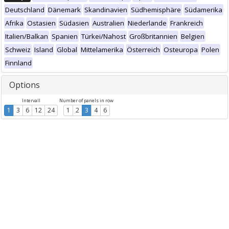
Deutschland
Dänemark
Skandinavien
Südhemisphäre
Südamerika
Afrika
Ostasien
Südasien
Australien
Niederlande
Frankreich
Italien/Balkan
Spanien
Türkei/Nahost
Großbritannien
Belgien
Schweiz
Island
Global
Mittelamerika
Österreich
Osteuropa
Polen
Finnland
Options
Intervall
Number of panels in row
1
3
6
12
24
1
2
3
4
6