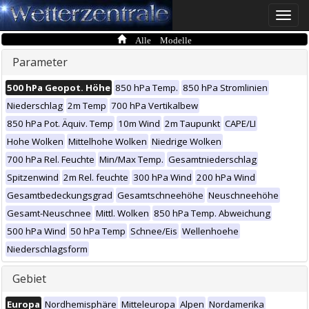
Toggle
naviga
Alle Modelle
Parameter
500 hPa Geopot. Höhe
850 hPa Temp.
850 hPa Stromlinien
Niederschlag
2m Temp
700 hPa Vertikalbew
850 hPa Pot. Äquiv. Temp
10m Wind
2m Taupunkt
CAPE/LI
Hohe Wolken
Mittelhohe Wolken
Niedrige Wolken
700 hPa Rel. Feuchte
Min/Max Temp.
Gesamtniederschlag
Spitzenwind
2m Rel. feuchte
300 hPa Wind
200 hPa Wind
Gesamtbedeckungsgrad
Gesamtschneehöhe
Neuschneehöhe
Gesamt-Neuschnee
Mittl. Wolken
850 hPa Temp. Abweichung
500 hPa Wind
50 hPa Temp
Schnee/Eis
Wellenhoehe
Niederschlagsform
Gebiet
Europa
Nordhemisphäre
Mitteleuropa
Alpen
Nordamerika