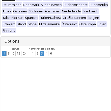
Deutschland
Dänemark
Skandinavien
Südhemisphäre
Südamerika
Afrika
Ostasien
Südasien
Australien
Niederlande
Frankreich
Italien/Balkan
Spanien
Türkei/Nahost
Großbritannien
Belgien
Schweiz
Island
Global
Mittelamerika
Österreich
Osteuropa
Polen
Finnland
Options
Intervall
Number of panels in row
1
3
6
12
24
1
2
3
4
6