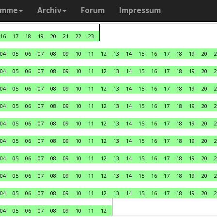
amme
Archiv
Forum
Impressum
16
17
18
19
20
21
22
23
04
05
06
07
08
09
10
11
12
13
14
15
16
17
18
19
20
2
04
05
06
07
08
09
10
11
12
13
14
15
16
17
18
19
20
2
04
05
06
07
08
09
10
11
12
13
14
15
16
17
18
19
20
2
04
05
06
07
08
09
10
11
12
13
14
15
16
17
18
19
20
2
04
05
06
07
08
09
10
11
12
13
14
15
16
17
18
19
20
2
04
05
06
07
08
09
10
11
12
13
14
15
16
17
18
19
20
2
04
05
06
07
08
09
10
11
12
13
14
15
16
17
18
19
20
2
04
05
06
07
08
09
10
11
12
13
14
15
16
17
18
19
20
2
04
05
06
07
08
09
10
11
12
13
14
15
16
17
18
19
20
2
04
05
06
07
08
09
10
11
12