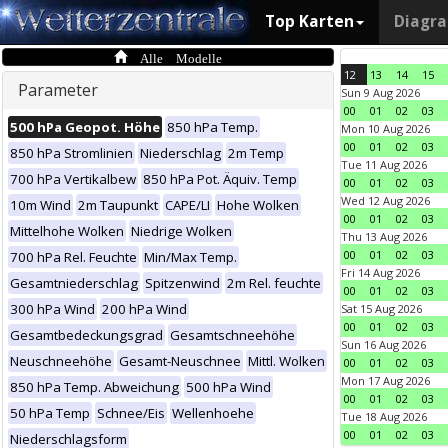
Top Karten
Diagr
Alle Modelle
12
13
14
15
Parameter
Sun 9 Aug 2026
00
01
02
03
500 hPa Geopot. Höhe
850 hPa Temp.
Mon 10 Aug 2026
00
01
02
03
850 hPa Stromlinien
Niederschlag
2m Temp
Tue 11 Aug 2026
700 hPa Vertikalbew
850 hPa Pot. Äquiv. Temp
00
01
02
03
Wed 12 Aug 2026
10m Wind
2m Taupunkt
CAPE/LI
Hohe Wolken
00
01
02
03
Mittelhohe Wolken
Niedrige Wolken
Thu 13 Aug 2026
00
01
02
03
700 hPa Rel. Feuchte
Min/Max Temp.
Fri 14 Aug 2026
Gesamtniederschlag
Spitzenwind
2m Rel. feuchte
00
01
02
03
300 hPa Wind
200 hPa Wind
Sat 15 Aug 2026
00
01
02
03
Gesamtbedeckungsgrad
Gesamtschneehöhe
Sun 16 Aug 2026
Neuschneehöhe
Gesamt-Neuschnee
Mittl. Wolken
00
01
02
03
Mon 17 Aug 2026
850 hPa Temp. Abweichung
500 hPa Wind
00
01
02
03
50 hPa Temp
Schnee/Eis
Wellenhoehe
Tue 18 Aug 2026
00
01
02
03
Niederschlagsform