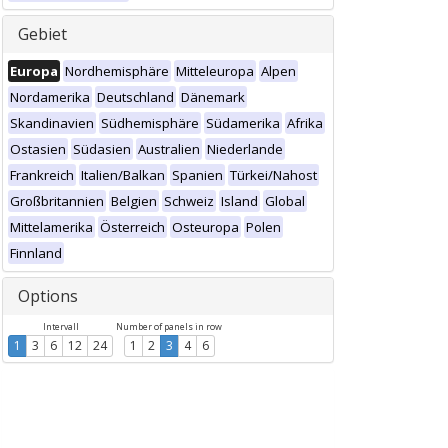
Gebiet
Europa
Nordhemisphäre
Mitteleuropa
Alpen
Nordamerika
Deutschland
Dänemark
Skandinavien
Südhemisphäre
Südamerika
Afrika
Ostasien
Südasien
Australien
Niederlande
Frankreich
Italien/Balkan
Spanien
Türkei/Nahost
Großbritannien
Belgien
Schweiz
Island
Global
Mittelamerika
Österreich
Osteuropa
Polen
Finnland
Options
Intervall
Number of panels in row
1
3
6
12
24
1
2
3
4
6