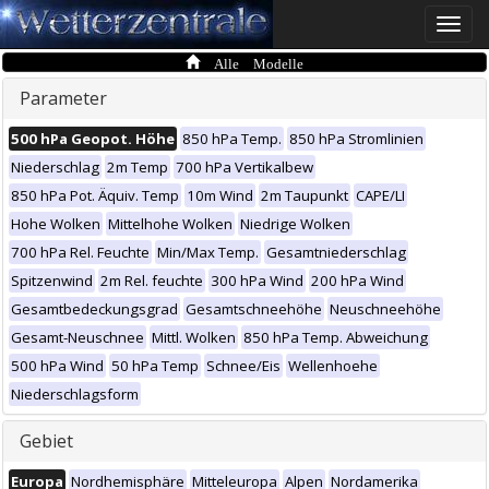
Toggle
naviga
Alle Modelle
Parameter
500 hPa Geopot. Höhe
850 hPa Temp.
850 hPa Stromlinien
Niederschlag
2m Temp
700 hPa Vertikalbew
850 hPa Pot. Äquiv. Temp
10m Wind
2m Taupunkt
CAPE/LI
Hohe Wolken
Mittelhohe Wolken
Niedrige Wolken
700 hPa Rel. Feuchte
Min/Max Temp.
Gesamtniederschlag
Spitzenwind
2m Rel. feuchte
300 hPa Wind
200 hPa Wind
Gesamtbedeckungsgrad
Gesamtschneehöhe
Neuschneehöhe
Gesamt-Neuschnee
Mittl. Wolken
850 hPa Temp. Abweichung
500 hPa Wind
50 hPa Temp
Schnee/Eis
Wellenhoehe
Niederschlagsform
Gebiet
Europa
Nordhemisphäre
Mitteleuropa
Alpen
Nordamerika