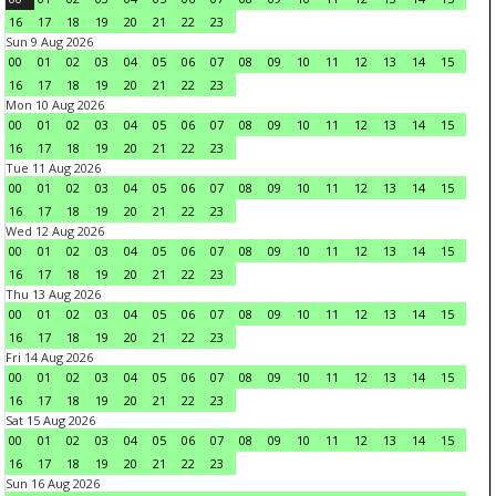
16
17
18
19
20
21
22
23
Sun 9 Aug 2026
00
01
02
03
04
05
06
07
08
09
10
11
12
13
14
15
16
17
18
19
20
21
22
23
Mon 10 Aug 2026
00
01
02
03
04
05
06
07
08
09
10
11
12
13
14
15
16
17
18
19
20
21
22
23
Tue 11 Aug 2026
00
01
02
03
04
05
06
07
08
09
10
11
12
13
14
15
16
17
18
19
20
21
22
23
Wed 12 Aug 2026
00
01
02
03
04
05
06
07
08
09
10
11
12
13
14
15
16
17
18
19
20
21
22
23
Thu 13 Aug 2026
00
01
02
03
04
05
06
07
08
09
10
11
12
13
14
15
16
17
18
19
20
21
22
23
Fri 14 Aug 2026
00
01
02
03
04
05
06
07
08
09
10
11
12
13
14
15
16
17
18
19
20
21
22
23
Sat 15 Aug 2026
00
01
02
03
04
05
06
07
08
09
10
11
12
13
14
15
16
17
18
19
20
21
22
23
Sun 16 Aug 2026