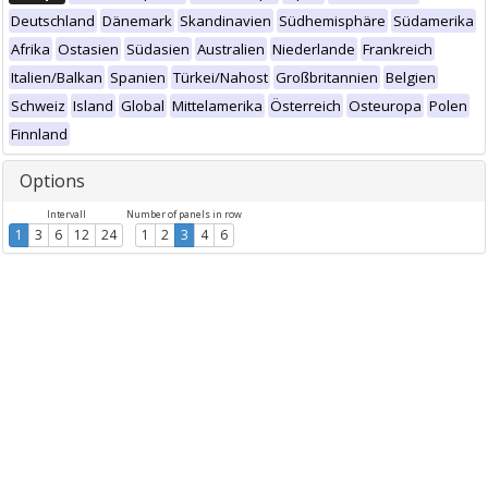
Deutschland
Dänemark
Skandinavien
Südhemisphäre
Südamerika
Afrika
Ostasien
Südasien
Australien
Niederlande
Frankreich
Italien/Balkan
Spanien
Türkei/Nahost
Großbritannien
Belgien
Schweiz
Island
Global
Mittelamerika
Österreich
Osteuropa
Polen
Finnland
Options
Intervall
Number of panels in row
1
3
6
12
24
1
2
3
4
6