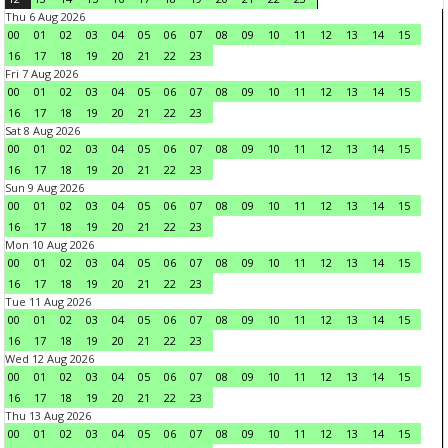
Thu 6 Aug 2026
00
01
02
03
04
05
06
07
08
09
10
11
12
13
14
15
16
17
18
19
20
21
22
23
Fri 7 Aug 2026
00
01
02
03
04
05
06
07
08
09
10
11
12
13
14
15
16
17
18
19
20
21
22
23
Sat 8 Aug 2026
00
01
02
03
04
05
06
07
08
09
10
11
12
13
14
15
16
17
18
19
20
21
22
23
Sun 9 Aug 2026
00
01
02
03
04
05
06
07
08
09
10
11
12
13
14
15
16
17
18
19
20
21
22
23
Mon 10 Aug 2026
00
01
02
03
04
05
06
07
08
09
10
11
12
13
14
15
16
17
18
19
20
21
22
23
Tue 11 Aug 2026
00
01
02
03
04
05
06
07
08
09
10
11
12
13
14
15
16
17
18
19
20
21
22
23
Wed 12 Aug 2026
00
01
02
03
04
05
06
07
08
09
10
11
12
13
14
15
16
17
18
19
20
21
22
23
Thu 13 Aug 2026
00
01
02
03
04
05
06
07
08
09
10
11
12
13
14
15