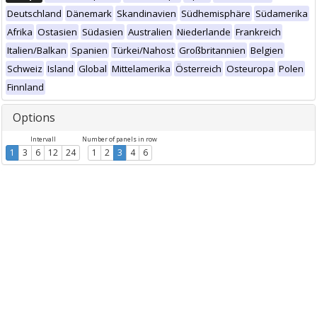
Deutschland
Dänemark
Skandinavien
Südhemisphäre
Südamerika
Afrika
Ostasien
Südasien
Australien
Niederlande
Frankreich
Italien/Balkan
Spanien
Türkei/Nahost
Großbritannien
Belgien
Schweiz
Island
Global
Mittelamerika
Österreich
Osteuropa
Polen
Finnland
Options
Intervall
Number of panels in row
1
3
6
12
24
1
2
3
4
6