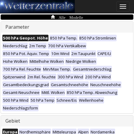
Toggle
naviga
Alle Modelle
Parameter
500 hPa Geopot. Höhe
850 hPa Temp.
850 hPa Stromlinien
Niederschlag
2m Temp
700 hPa Vertikalbew
850 hPa Pot. Äquiv. Temp
10m Wind
2m Taupunkt
CAPE/LI
Hohe Wolken
Mittelhohe Wolken
Niedrige Wolken
700 hPa Rel. Feuchte
Min/Max Temp.
Gesamtniederschlag
Spitzenwind
2m Rel. feuchte
300 hPa Wind
200 hPa Wind
Gesamtbedeckungsgrad
Gesamtschneehöhe
Neuschneehöhe
Gesamt-Neuschnee
Mittl. Wolken
850 hPa Temp. Abweichung
500 hPa Wind
50 hPa Temp
Schnee/Eis
Wellenhoehe
Niederschlagsform
Gebiet
Europa
Nordhemisphäre
Mitteleuropa
Alpen
Nordamerika