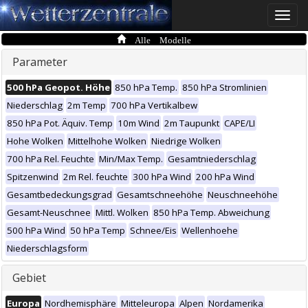
Toggle
naviga
Alle Modelle
Parameter
500 hPa Geopot. Höhe
850 hPa Temp.
850 hPa Stromlinien
Niederschlag
2m Temp
700 hPa Vertikalbew
850 hPa Pot. Äquiv. Temp
10m Wind
2m Taupunkt
CAPE/LI
Hohe Wolken
Mittelhohe Wolken
Niedrige Wolken
700 hPa Rel. Feuchte
Min/Max Temp.
Gesamtniederschlag
Spitzenwind
2m Rel. feuchte
300 hPa Wind
200 hPa Wind
Gesamtbedeckungsgrad
Gesamtschneehöhe
Neuschneehöhe
Gesamt-Neuschnee
Mittl. Wolken
850 hPa Temp. Abweichung
500 hPa Wind
50 hPa Temp
Schnee/Eis
Wellenhoehe
Niederschlagsform
Gebiet
Europa
Nordhemisphäre
Mitteleuropa
Alpen
Nordamerika