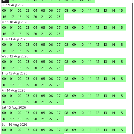
Sun 9 Aug 2026
00
01
02
03
04
05
06
07
08
09
10
11
12
13
14
15
16
17
18
19
20
21
22
23
Mon 10 Aug 2026
00
01
02
03
04
05
06
07
08
09
10
11
12
13
14
15
16
17
18
19
20
21
22
23
Tue 11 Aug 2026
00
01
02
03
04
05
06
07
08
09
10
11
12
13
14
15
16
17
18
19
20
21
22
23
Wed 12 Aug 2026
00
01
02
03
04
05
06
07
08
09
10
11
12
13
14
15
16
17
18
19
20
21
22
23
Thu 13 Aug 2026
00
01
02
03
04
05
06
07
08
09
10
11
12
13
14
15
16
17
18
19
20
21
22
23
Fri 14 Aug 2026
00
01
02
03
04
05
06
07
08
09
10
11
12
13
14
15
16
17
18
19
20
21
22
23
Sat 15 Aug 2026
00
01
02
03
04
05
06
07
08
09
10
11
12
13
14
15
16
17
18
19
20
21
22
23
Sun 16 Aug 2026
00
01
02
03
04
05
06
07
08
09
10
11
12
13
14
15