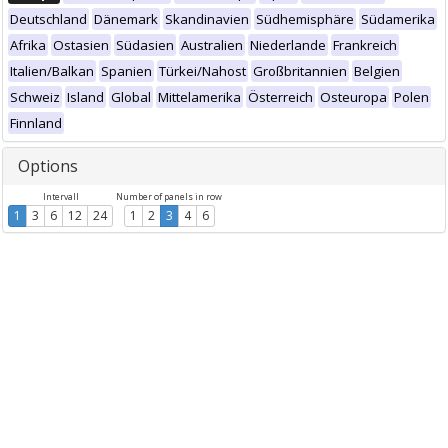
Deutschland
Dänemark
Skandinavien
Südhemisphäre
Südamerika
Afrika
Ostasien
Südasien
Australien
Niederlande
Frankreich
Italien/Balkan
Spanien
Türkei/Nahost
Großbritannien
Belgien
Schweiz
Island
Global
Mittelamerika
Österreich
Osteuropa
Polen
Finnland
Options
Intervall
Number of panels in row
1
3
6
12
24
1
2
3
4
6