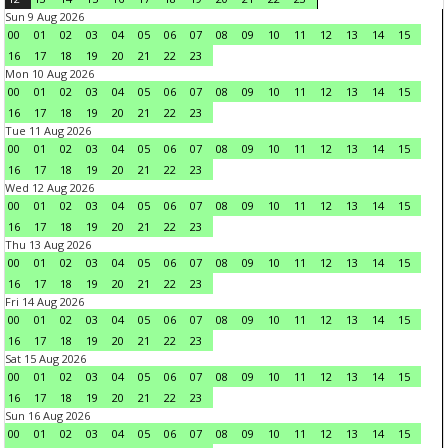
Sun 9 Aug 2026
00
01
02
03
04
05
06
07
08
09
10
11
12
13
14
15
16
17
18
19
20
21
22
23
Mon 10 Aug 2026
00
01
02
03
04
05
06
07
08
09
10
11
12
13
14
15
16
17
18
19
20
21
22
23
Tue 11 Aug 2026
00
01
02
03
04
05
06
07
08
09
10
11
12
13
14
15
16
17
18
19
20
21
22
23
Wed 12 Aug 2026
00
01
02
03
04
05
06
07
08
09
10
11
12
13
14
15
16
17
18
19
20
21
22
23
Thu 13 Aug 2026
00
01
02
03
04
05
06
07
08
09
10
11
12
13
14
15
16
17
18
19
20
21
22
23
Fri 14 Aug 2026
00
01
02
03
04
05
06
07
08
09
10
11
12
13
14
15
16
17
18
19
20
21
22
23
Sat 15 Aug 2026
00
01
02
03
04
05
06
07
08
09
10
11
12
13
14
15
16
17
18
19
20
21
22
23
Sun 16 Aug 2026
00
01
02
03
04
05
06
07
08
09
10
11
12
13
14
15