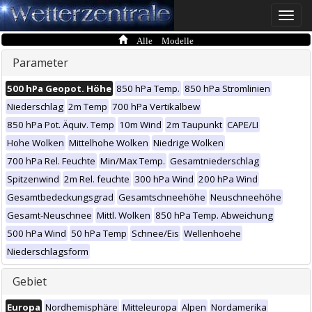
Toggle
naviga
Alle Modelle
Parameter
500 hPa Geopot. Höhe
850 hPa Temp.
850 hPa Stromlinien
Niederschlag
2m Temp
700 hPa Vertikalbew
850 hPa Pot. Äquiv. Temp
10m Wind
2m Taupunkt
CAPE/LI
Hohe Wolken
Mittelhohe Wolken
Niedrige Wolken
700 hPa Rel. Feuchte
Min/Max Temp.
Gesamtniederschlag
Spitzenwind
2m Rel. feuchte
300 hPa Wind
200 hPa Wind
Gesamtbedeckungsgrad
Gesamtschneehöhe
Neuschneehöhe
Gesamt-Neuschnee
Mittl. Wolken
850 hPa Temp. Abweichung
500 hPa Wind
50 hPa Temp
Schnee/Eis
Wellenhoehe
Niederschlagsform
Gebiet
Europa
Nordhemisphäre
Mitteleuropa
Alpen
Nordamerika