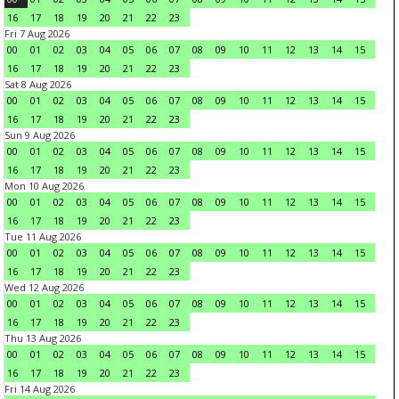
16
17
18
19
20
21
22
23
Fri 7 Aug 2026
00
01
02
03
04
05
06
07
08
09
10
11
12
13
14
15
16
17
18
19
20
21
22
23
Sat 8 Aug 2026
00
01
02
03
04
05
06
07
08
09
10
11
12
13
14
15
16
17
18
19
20
21
22
23
Sun 9 Aug 2026
00
01
02
03
04
05
06
07
08
09
10
11
12
13
14
15
16
17
18
19
20
21
22
23
Mon 10 Aug 2026
00
01
02
03
04
05
06
07
08
09
10
11
12
13
14
15
16
17
18
19
20
21
22
23
Tue 11 Aug 2026
00
01
02
03
04
05
06
07
08
09
10
11
12
13
14
15
16
17
18
19
20
21
22
23
Wed 12 Aug 2026
00
01
02
03
04
05
06
07
08
09
10
11
12
13
14
15
16
17
18
19
20
21
22
23
Thu 13 Aug 2026
00
01
02
03
04
05
06
07
08
09
10
11
12
13
14
15
16
17
18
19
20
21
22
23
Fri 14 Aug 2026