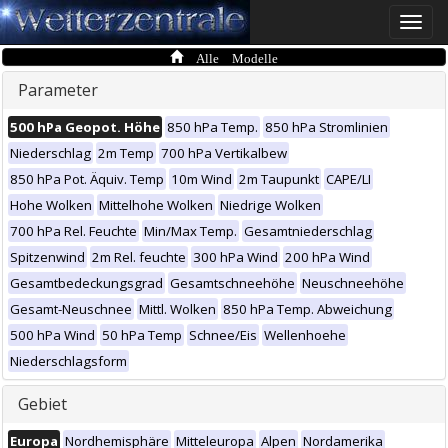
Toggle
naviga
Alle Modelle
Parameter
500 hPa Geopot. Höhe
850 hPa Temp.
850 hPa Stromlinien
Niederschlag
2m Temp
700 hPa Vertikalbew
850 hPa Pot. Äquiv. Temp
10m Wind
2m Taupunkt
CAPE/LI
Hohe Wolken
Mittelhohe Wolken
Niedrige Wolken
700 hPa Rel. Feuchte
Min/Max Temp.
Gesamtniederschlag
Spitzenwind
2m Rel. feuchte
300 hPa Wind
200 hPa Wind
Gesamtbedeckungsgrad
Gesamtschneehöhe
Neuschneehöhe
Gesamt-Neuschnee
Mittl. Wolken
850 hPa Temp. Abweichung
500 hPa Wind
50 hPa Temp
Schnee/Eis
Wellenhoehe
Niederschlagsform
Gebiet
Europa
Nordhemisphäre
Mitteleuropa
Alpen
Nordamerika