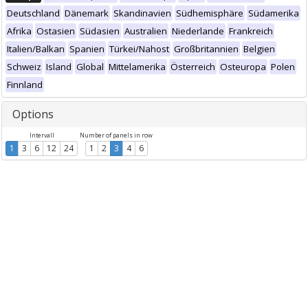
Deutschland
Dänemark
Skandinavien
Südhemisphäre
Südamerika
Afrika
Ostasien
Südasien
Australien
Niederlande
Frankreich
Italien/Balkan
Spanien
Türkei/Nahost
Großbritannien
Belgien
Schweiz
Island
Global
Mittelamerika
Österreich
Osteuropa
Polen
Finnland
Options
Intervall
Number of panels in row
1
3
6
12
24
1
2
3
4
6