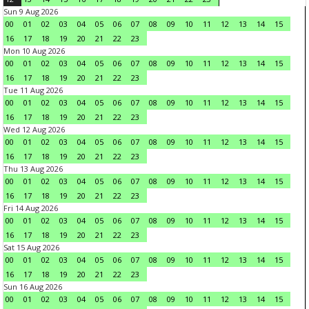
Sun 9 Aug 2026
00
01
02
03
04
05
06
07
08
09
10
11
12
13
14
15
16
17
18
19
20
21
22
23
Mon 10 Aug 2026
00
01
02
03
04
05
06
07
08
09
10
11
12
13
14
15
16
17
18
19
20
21
22
23
Tue 11 Aug 2026
00
01
02
03
04
05
06
07
08
09
10
11
12
13
14
15
16
17
18
19
20
21
22
23
Wed 12 Aug 2026
00
01
02
03
04
05
06
07
08
09
10
11
12
13
14
15
16
17
18
19
20
21
22
23
Thu 13 Aug 2026
00
01
02
03
04
05
06
07
08
09
10
11
12
13
14
15
16
17
18
19
20
21
22
23
Fri 14 Aug 2026
00
01
02
03
04
05
06
07
08
09
10
11
12
13
14
15
16
17
18
19
20
21
22
23
Sat 15 Aug 2026
00
01
02
03
04
05
06
07
08
09
10
11
12
13
14
15
16
17
18
19
20
21
22
23
Sun 16 Aug 2026
00
01
02
03
04
05
06
07
08
09
10
11
12
13
14
15