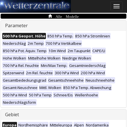
Toggle
naviga
Alle Modelle
Parameter
500 hPa Geopot. Höhe
850 hPa Temp.
850 hPa Stromlinien
Niederschlag
2m Temp
700 hPa Vertikalbew
850 hPa Pot. Äquiv. Temp
10m Wind
2m Taupunkt
CAPE/LI
Hohe Wolken
Mittelhohe Wolken
Niedrige Wolken
700 hPa Rel. Feuchte
Min/Max Temp.
Gesamtniederschlag
Spitzenwind
2m Rel. feuchte
300 hPa Wind
200 hPa Wind
Gesamtbedeckungsgrad
Gesamtschneehöhe
Neuschneehöhe
Gesamt-Neuschnee
Mittl. Wolken
850 hPa Temp. Abweichung
500 hPa Wind
50 hPa Temp
Schnee/Eis
Wellenhoehe
Niederschlagsform
Gebiet
Europa
Nordhemisphäre
Mitteleuropa
Alpen
Nordamerika