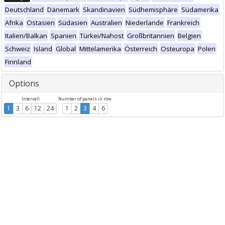
Deutschland
Dänemark
Skandinavien
Südhemisphäre
Südamerika
Afrika
Ostasien
Südasien
Australien
Niederlande
Frankreich
Italien/Balkan
Spanien
Türkei/Nahost
Großbritannien
Belgien
Schweiz
Island
Global
Mittelamerika
Österreich
Osteuropa
Polen
Finnland
Options
Intervall
Number of panels in row
1
3
6
12
24
1
2
3
4
6