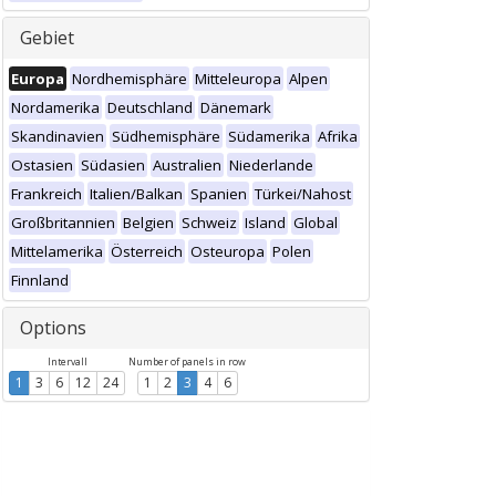
Gebiet
Europa
Nordhemisphäre
Mitteleuropa
Alpen
Nordamerika
Deutschland
Dänemark
Skandinavien
Südhemisphäre
Südamerika
Afrika
Ostasien
Südasien
Australien
Niederlande
Frankreich
Italien/Balkan
Spanien
Türkei/Nahost
Großbritannien
Belgien
Schweiz
Island
Global
Mittelamerika
Österreich
Osteuropa
Polen
Finnland
Options
Intervall
Number of panels in row
1
3
6
12
24
1
2
3
4
6