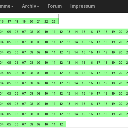
amme
Archiv
Forum
Impressum
16
17
18
19
20
21
22
23
04
05
06
07
08
09
10
11
12
13
14
15
16
17
18
19
20
2
04
05
06
07
08
09
10
11
12
13
14
15
16
17
18
19
20
2
04
05
06
07
08
09
10
11
12
13
14
15
16
17
18
19
20
2
04
05
06
07
08
09
10
11
12
13
14
15
16
17
18
19
20
2
04
05
06
07
08
09
10
11
12
13
14
15
16
17
18
19
20
2
04
05
06
07
08
09
10
11
12
13
14
15
16
17
18
19
20
2
04
05
06
07
08
09
10
11
12
13
14
15
16
17
18
19
20
2
04
05
06
07
08
09
10
11
12
13
14
15
16
17
18
19
20
2
04
05
06
07
08
09
10
11
12
13
14
15
16
17
18
19
20
2
04
05
06
07
08
09
10
11
12