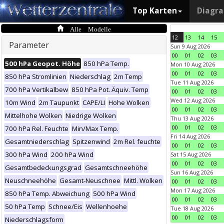
Top Karten
Diagr
Alle Modelle
12
13
14
15
Parameter
Sun 9 Aug 2026
00
01
02
03
500 hPa Geopot. Höhe
850 hPa Temp.
Mon 10 Aug 2026
00
01
02
03
850 hPa Stromlinien
Niederschlag
2m Temp
Tue 11 Aug 2026
700 hPa Vertikalbew
850 hPa Pot. Äquiv. Temp
00
01
02
03
Wed 12 Aug 2026
10m Wind
2m Taupunkt
CAPE/LI
Hohe Wolken
00
01
02
03
Mittelhohe Wolken
Niedrige Wolken
Thu 13 Aug 2026
00
01
02
03
700 hPa Rel. Feuchte
Min/Max Temp.
Fri 14 Aug 2026
Gesamtniederschlag
Spitzenwind
2m Rel. feuchte
00
01
02
03
300 hPa Wind
200 hPa Wind
Sat 15 Aug 2026
00
01
02
03
Gesamtbedeckungsgrad
Gesamtschneehöhe
Sun 16 Aug 2026
Neuschneehöhe
Gesamt-Neuschnee
Mittl. Wolken
00
01
02
03
Mon 17 Aug 2026
850 hPa Temp. Abweichung
500 hPa Wind
00
01
02
03
50 hPa Temp
Schnee/Eis
Wellenhoehe
Tue 18 Aug 2026
00
01
02
03
Niederschlagsform