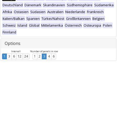
Deutschland
Dänemark
Skandinavien
Südhemisphäre
Südamerika
Afrika
Ostasien
Südasien
Australien
Niederlande
Frankreich
Italien/Balkan
Spanien
Türkei/Nahost
Großbritannien
Belgien
Schweiz
Island
Global
Mittelamerika
Österreich
Osteuropa
Polen
Finnland
Options
Intervall
Number of panels in row
1
3
6
12
24
1
2
3
4
6