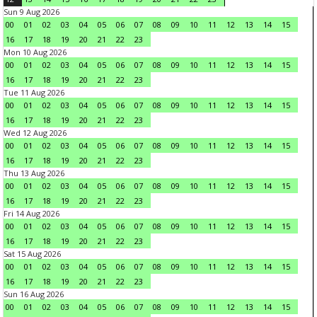
Sun 9 Aug 2026
00
01
02
03
04
05
06
07
08
09
10
11
12
13
14
15
16
17
18
19
20
21
22
23
Mon 10 Aug 2026
00
01
02
03
04
05
06
07
08
09
10
11
12
13
14
15
16
17
18
19
20
21
22
23
Tue 11 Aug 2026
00
01
02
03
04
05
06
07
08
09
10
11
12
13
14
15
16
17
18
19
20
21
22
23
Wed 12 Aug 2026
00
01
02
03
04
05
06
07
08
09
10
11
12
13
14
15
16
17
18
19
20
21
22
23
Thu 13 Aug 2026
00
01
02
03
04
05
06
07
08
09
10
11
12
13
14
15
16
17
18
19
20
21
22
23
Fri 14 Aug 2026
00
01
02
03
04
05
06
07
08
09
10
11
12
13
14
15
16
17
18
19
20
21
22
23
Sat 15 Aug 2026
00
01
02
03
04
05
06
07
08
09
10
11
12
13
14
15
16
17
18
19
20
21
22
23
Sun 16 Aug 2026
00
01
02
03
04
05
06
07
08
09
10
11
12
13
14
15