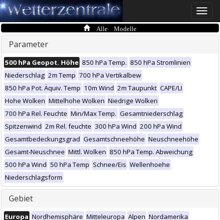
Toggle
naviga
Alle Modelle
Parameter
500 hPa Geopot. Höhe
850 hPa Temp.
850 hPa Stromlinien
Niederschlag
2m Temp
700 hPa Vertikalbew
850 hPa Pot. Äquiv. Temp
10m Wind
2m Taupunkt
CAPE/LI
Hohe Wolken
Mittelhohe Wolken
Niedrige Wolken
700 hPa Rel. Feuchte
Min/Max Temp.
Gesamtniederschlag
Spitzenwind
2m Rel. feuchte
300 hPa Wind
200 hPa Wind
Gesamtbedeckungsgrad
Gesamtschneehöhe
Neuschneehöhe
Gesamt-Neuschnee
Mittl. Wolken
850 hPa Temp. Abweichung
500 hPa Wind
50 hPa Temp
Schnee/Eis
Wellenhoehe
Niederschlagsform
Gebiet
Europa
Nordhemisphäre
Mitteleuropa
Alpen
Nordamerika