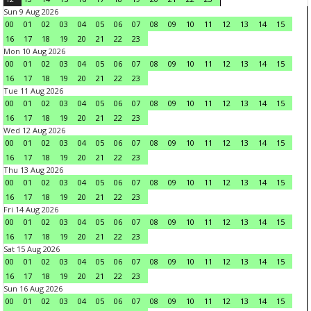
Sun 9 Aug 2026
00
01
02
03
04
05
06
07
08
09
10
11
12
13
14
15
16
17
18
19
20
21
22
23
Mon 10 Aug 2026
00
01
02
03
04
05
06
07
08
09
10
11
12
13
14
15
16
17
18
19
20
21
22
23
Tue 11 Aug 2026
00
01
02
03
04
05
06
07
08
09
10
11
12
13
14
15
16
17
18
19
20
21
22
23
Wed 12 Aug 2026
00
01
02
03
04
05
06
07
08
09
10
11
12
13
14
15
16
17
18
19
20
21
22
23
Thu 13 Aug 2026
00
01
02
03
04
05
06
07
08
09
10
11
12
13
14
15
16
17
18
19
20
21
22
23
Fri 14 Aug 2026
00
01
02
03
04
05
06
07
08
09
10
11
12
13
14
15
16
17
18
19
20
21
22
23
Sat 15 Aug 2026
00
01
02
03
04
05
06
07
08
09
10
11
12
13
14
15
16
17
18
19
20
21
22
23
Sun 16 Aug 2026
00
01
02
03
04
05
06
07
08
09
10
11
12
13
14
15