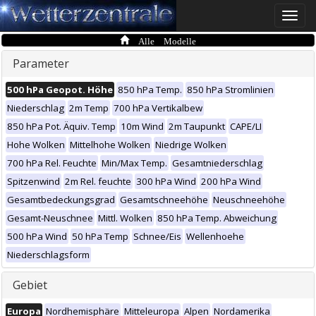
Toggle
naviga
Alle Modelle
Parameter
500 hPa Geopot. Höhe
850 hPa Temp.
850 hPa Stromlinien
Niederschlag
2m Temp
700 hPa Vertikalbew
850 hPa Pot. Äquiv. Temp
10m Wind
2m Taupunkt
CAPE/LI
Hohe Wolken
Mittelhohe Wolken
Niedrige Wolken
700 hPa Rel. Feuchte
Min/Max Temp.
Gesamtniederschlag
Spitzenwind
2m Rel. feuchte
300 hPa Wind
200 hPa Wind
Gesamtbedeckungsgrad
Gesamtschneehöhe
Neuschneehöhe
Gesamt-Neuschnee
Mittl. Wolken
850 hPa Temp. Abweichung
500 hPa Wind
50 hPa Temp
Schnee/Eis
Wellenhoehe
Niederschlagsform
Gebiet
Europa
Nordhemisphäre
Mitteleuropa
Alpen
Nordamerika