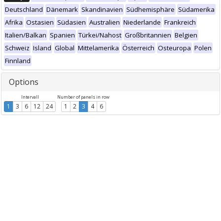
Deutschland
Dänemark
Skandinavien
Südhemisphäre
Südamerika
Afrika
Ostasien
Südasien
Australien
Niederlande
Frankreich
Italien/Balkan
Spanien
Türkei/Nahost
Großbritannien
Belgien
Schweiz
Island
Global
Mittelamerika
Österreich
Osteuropa
Polen
Finnland
Options
Intervall
Number of panels in row
1
3
6
12
24
1
2
3
4
6