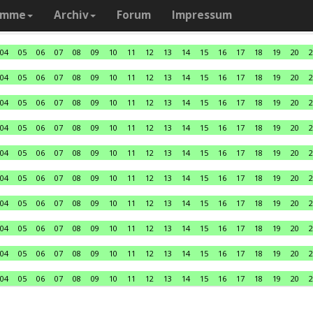
amme
Archiv
Forum
Impressum
04
05
06
07
08
09
10
11
12
13
14
15
16
17
18
19
20
2
04
05
06
07
08
09
10
11
12
13
14
15
16
17
18
19
20
2
04
05
06
07
08
09
10
11
12
13
14
15
16
17
18
19
20
2
04
05
06
07
08
09
10
11
12
13
14
15
16
17
18
19
20
2
04
05
06
07
08
09
10
11
12
13
14
15
16
17
18
19
20
2
04
05
06
07
08
09
10
11
12
13
14
15
16
17
18
19
20
2
04
05
06
07
08
09
10
11
12
13
14
15
16
17
18
19
20
2
04
05
06
07
08
09
10
11
12
13
14
15
16
17
18
19
20
2
04
05
06
07
08
09
10
11
12
13
14
15
16
17
18
19
20
2
04
05
06
07
08
09
10
11
12
13
14
15
16
17
18
19
20
2