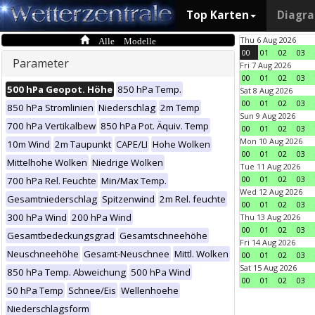
Top Karten
Diagr
Alle Modelle
Thu 6 Aug 2026
00
01
02
03
Parameter
Fri 7 Aug 2026
00
01
02
03
500 hPa Geopot. Höhe
850 hPa Temp.
Sat 8 Aug 2026
00
01
02
03
850 hPa Stromlinien
Niederschlag
2m Temp
Sun 9 Aug 2026
700 hPa Vertikalbew
850 hPa Pot. Äquiv. Temp
00
01
02
03
Mon 10 Aug 2026
10m Wind
2m Taupunkt
CAPE/LI
Hohe Wolken
00
01
02
03
Mittelhohe Wolken
Niedrige Wolken
Tue 11 Aug 2026
00
01
02
03
700 hPa Rel. Feuchte
Min/Max Temp.
Wed 12 Aug 2026
Gesamtniederschlag
Spitzenwind
2m Rel. feuchte
00
01
02
03
300 hPa Wind
200 hPa Wind
Thu 13 Aug 2026
00
01
02
03
Gesamtbedeckungsgrad
Gesamtschneehöhe
Fri 14 Aug 2026
Neuschneehöhe
Gesamt-Neuschnee
Mittl. Wolken
00
01
02
03
Sat 15 Aug 2026
850 hPa Temp. Abweichung
500 hPa Wind
00
01
02
03
50 hPa Temp
Schnee/Eis
Wellenhoehe
Niederschlagsform