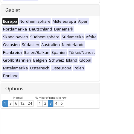
Gebiet
Europa
Nordhemisphäre
Mitteleuropa
Alpen
Nordamerika
Deutschland
Dänemark
Skandinavien
Südhemisphäre
Südamerika
Afrika
Ostasien
Südasien
Australien
Niederlande
Frankreich
Italien/Balkan
Spanien
Türkei/Nahost
Großbritannien
Belgien
Schweiz
Island
Global
Mittelamerika
Österreich
Osteuropa
Polen
Finnland
Options
Intervall
Number of panels in row
1
3
6
12
24
1
2
3
4
6