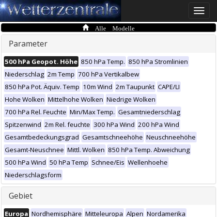
Toggle
naviga
Alle Modelle
Parameter
500 hPa Geopot. Höhe
850 hPa Temp.
850 hPa Stromlinien
Niederschlag
2m Temp
700 hPa Vertikalbew
850 hPa Pot. Äquiv. Temp
10m Wind
2m Taupunkt
CAPE/LI
Hohe Wolken
Mittelhohe Wolken
Niedrige Wolken
700 hPa Rel. Feuchte
Min/Max Temp.
Gesamtniederschlag
Spitzenwind
2m Rel. feuchte
300 hPa Wind
200 hPa Wind
Gesamtbedeckungsgrad
Gesamtschneehöhe
Neuschneehöhe
Gesamt-Neuschnee
Mittl. Wolken
850 hPa Temp. Abweichung
500 hPa Wind
50 hPa Temp
Schnee/Eis
Wellenhoehe
Niederschlagsform
Gebiet
Europa
Nordhemisphäre
Mitteleuropa
Alpen
Nordamerika