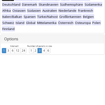
Deutschland
Dänemark
Skandinavien
Südhemisphäre
Südamerika
Afrika
Ostasien
Südasien
Australien
Niederlande
Frankreich
Italien/Balkan
Spanien
Türkei/Nahost
Großbritannien
Belgien
Schweiz
Island
Global
Mittelamerika
Österreich
Osteuropa
Polen
Finnland
Options
Intervall
Number of panels in row
1
3
6
12
24
1
2
3
4
6