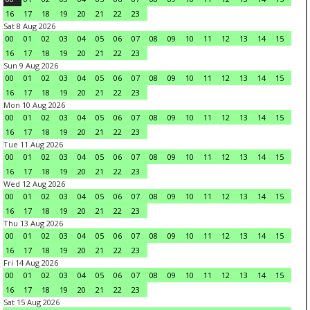
16
17
18
19
20
21
22
23
Sat 8 Aug 2026
00
01
02
03
04
05
06
07
08
09
10
11
12
13
14
15
16
17
18
19
20
21
22
23
Sun 9 Aug 2026
00
01
02
03
04
05
06
07
08
09
10
11
12
13
14
15
16
17
18
19
20
21
22
23
Mon 10 Aug 2026
00
01
02
03
04
05
06
07
08
09
10
11
12
13
14
15
16
17
18
19
20
21
22
23
Tue 11 Aug 2026
00
01
02
03
04
05
06
07
08
09
10
11
12
13
14
15
16
17
18
19
20
21
22
23
Wed 12 Aug 2026
00
01
02
03
04
05
06
07
08
09
10
11
12
13
14
15
16
17
18
19
20
21
22
23
Thu 13 Aug 2026
00
01
02
03
04
05
06
07
08
09
10
11
12
13
14
15
16
17
18
19
20
21
22
23
Fri 14 Aug 2026
00
01
02
03
04
05
06
07
08
09
10
11
12
13
14
15
16
17
18
19
20
21
22
23
Sat 15 Aug 2026