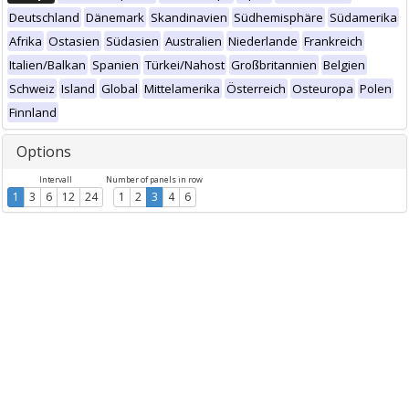
Deutschland
Dänemark
Skandinavien
Südhemisphäre
Südamerika
Afrika
Ostasien
Südasien
Australien
Niederlande
Frankreich
Italien/Balkan
Spanien
Türkei/Nahost
Großbritannien
Belgien
Schweiz
Island
Global
Mittelamerika
Österreich
Osteuropa
Polen
Finnland
Options
Intervall
Number of panels in row
1
3
6
12
24
1
2
3
4
6