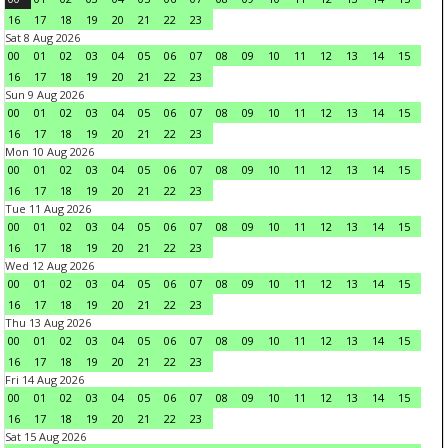
16
17
18
19
20
21
22
23
Sat 8 Aug 2026
00
01
02
03
04
05
06
07
08
09
10
11
12
13
14
15
16
17
18
19
20
21
22
23
Sun 9 Aug 2026
00
01
02
03
04
05
06
07
08
09
10
11
12
13
14
15
16
17
18
19
20
21
22
23
Mon 10 Aug 2026
00
01
02
03
04
05
06
07
08
09
10
11
12
13
14
15
16
17
18
19
20
21
22
23
Tue 11 Aug 2026
00
01
02
03
04
05
06
07
08
09
10
11
12
13
14
15
16
17
18
19
20
21
22
23
Wed 12 Aug 2026
00
01
02
03
04
05
06
07
08
09
10
11
12
13
14
15
16
17
18
19
20
21
22
23
Thu 13 Aug 2026
00
01
02
03
04
05
06
07
08
09
10
11
12
13
14
15
16
17
18
19
20
21
22
23
Fri 14 Aug 2026
00
01
02
03
04
05
06
07
08
09
10
11
12
13
14
15
16
17
18
19
20
21
22
23
Sat 15 Aug 2026