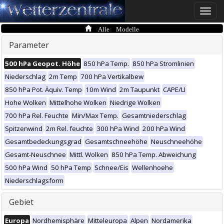
Toggle
naviga
Alle Modelle
Parameter
500 hPa Geopot. Höhe
850 hPa Temp.
850 hPa Stromlinien
Niederschlag
2m Temp
700 hPa Vertikalbew
850 hPa Pot. Äquiv. Temp
10m Wind
2m Taupunkt
CAPE/LI
Hohe Wolken
Mittelhohe Wolken
Niedrige Wolken
700 hPa Rel. Feuchte
Min/Max Temp.
Gesamtniederschlag
Spitzenwind
2m Rel. feuchte
300 hPa Wind
200 hPa Wind
Gesamtbedeckungsgrad
Gesamtschneehöhe
Neuschneehöhe
Gesamt-Neuschnee
Mittl. Wolken
850 hPa Temp. Abweichung
500 hPa Wind
50 hPa Temp
Schnee/Eis
Wellenhoehe
Niederschlagsform
Gebiet
Europa
Nordhemisphäre
Mitteleuropa
Alpen
Nordamerika