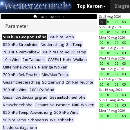
Top Karten
Diagr
Alle Modelle
Sat 8 Aug 2026
00
01
02
03
Parameter
Sun 9 Aug 2026
00
01
02
03
500 hPa Geopot. Höhe
850 hPa Temp.
Mon 10 Aug 2026
00
01
02
03
850 hPa Stromlinien
Niederschlag
2m Temp
Tue 11 Aug 2026
700 hPa Vertikalbew
850 hPa Pot. Äquiv. Temp
00
01
02
03
Wed 12 Aug 2026
10m Wind
2m Taupunkt
CAPE/LI
Hohe Wolken
00
01
02
03
Mittelhohe Wolken
Niedrige Wolken
Thu 13 Aug 2026
00
01
02
03
700 hPa Rel. Feuchte
Min/Max Temp.
Fri 14 Aug 2026
Gesamtniederschlag
Spitzenwind
2m Rel. feuchte
00
01
02
03
300 hPa Wind
200 hPa Wind
Sat 15 Aug 2026
00
01
02
03
Gesamtbedeckungsgrad
Gesamtschneehöhe
Sun 16 Aug 2026
Neuschneehöhe
Gesamt-Neuschnee
Mittl. Wolken
00
01
02
03
Mon 17 Aug 2026
850 hPa Temp. Abweichung
500 hPa Wind
00
01
02
03
50 hPa Temp
Schnee/Eis
Wellenhoehe
Niederschlagsform