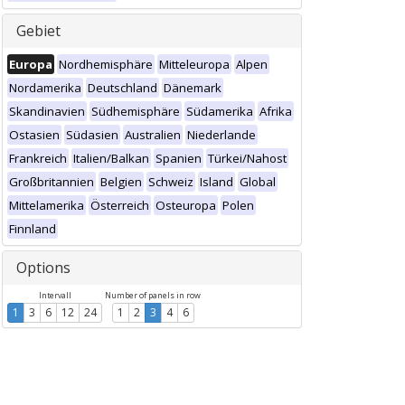
Gebiet
Europa
Nordhemisphäre
Mitteleuropa
Alpen
Nordamerika
Deutschland
Dänemark
Skandinavien
Südhemisphäre
Südamerika
Afrika
Ostasien
Südasien
Australien
Niederlande
Frankreich
Italien/Balkan
Spanien
Türkei/Nahost
Großbritannien
Belgien
Schweiz
Island
Global
Mittelamerika
Österreich
Osteuropa
Polen
Finnland
Options
Intervall
Number of panels in row
1
3
6
12
24
1
2
3
4
6