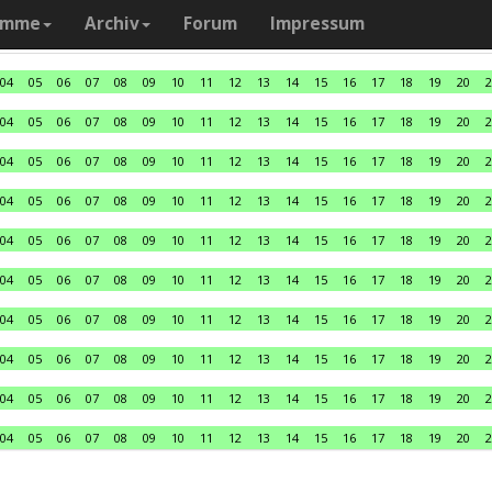
amme
Archiv
Forum
Impressum
04
05
06
07
08
09
10
11
12
13
14
15
16
17
18
19
20
2
04
05
06
07
08
09
10
11
12
13
14
15
16
17
18
19
20
2
04
05
06
07
08
09
10
11
12
13
14
15
16
17
18
19
20
2
04
05
06
07
08
09
10
11
12
13
14
15
16
17
18
19
20
2
04
05
06
07
08
09
10
11
12
13
14
15
16
17
18
19
20
2
04
05
06
07
08
09
10
11
12
13
14
15
16
17
18
19
20
2
04
05
06
07
08
09
10
11
12
13
14
15
16
17
18
19
20
2
04
05
06
07
08
09
10
11
12
13
14
15
16
17
18
19
20
2
04
05
06
07
08
09
10
11
12
13
14
15
16
17
18
19
20
2
04
05
06
07
08
09
10
11
12
13
14
15
16
17
18
19
20
2