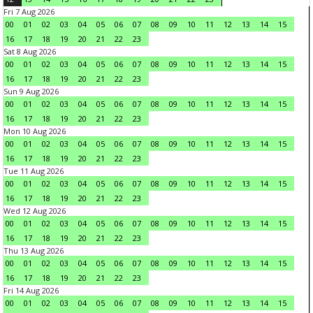
Fri 7 Aug 2026
00
01
02
03
04
05
06
07
08
09
10
11
12
13
14
15
16
17
18
19
20
21
22
23
Sat 8 Aug 2026
00
01
02
03
04
05
06
07
08
09
10
11
12
13
14
15
16
17
18
19
20
21
22
23
Sun 9 Aug 2026
00
01
02
03
04
05
06
07
08
09
10
11
12
13
14
15
16
17
18
19
20
21
22
23
Mon 10 Aug 2026
00
01
02
03
04
05
06
07
08
09
10
11
12
13
14
15
16
17
18
19
20
21
22
23
Tue 11 Aug 2026
00
01
02
03
04
05
06
07
08
09
10
11
12
13
14
15
16
17
18
19
20
21
22
23
Wed 12 Aug 2026
00
01
02
03
04
05
06
07
08
09
10
11
12
13
14
15
16
17
18
19
20
21
22
23
Thu 13 Aug 2026
00
01
02
03
04
05
06
07
08
09
10
11
12
13
14
15
16
17
18
19
20
21
22
23
Fri 14 Aug 2026
00
01
02
03
04
05
06
07
08
09
10
11
12
13
14
15