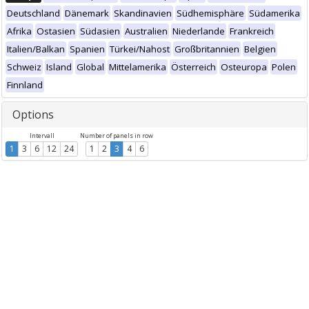
Deutschland
Dänemark
Skandinavien
Südhemisphäre
Südamerika
Afrika
Ostasien
Südasien
Australien
Niederlande
Frankreich
Italien/Balkan
Spanien
Türkei/Nahost
Großbritannien
Belgien
Schweiz
Island
Global
Mittelamerika
Österreich
Osteuropa
Polen
Finnland
Options
Intervall
Number of panels in row
1
3
6
12
24
1
2
3
4
6