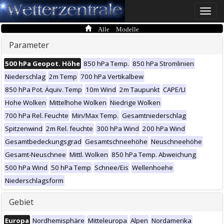
Toggle
naviga
Alle Modelle
Parameter
500 hPa Geopot. Höhe
850 hPa Temp.
850 hPa Stromlinien
Niederschlag
2m Temp
700 hPa Vertikalbew
850 hPa Pot. Äquiv. Temp
10m Wind
2m Taupunkt
CAPE/LI
Hohe Wolken
Mittelhohe Wolken
Niedrige Wolken
700 hPa Rel. Feuchte
Min/Max Temp.
Gesamtniederschlag
Spitzenwind
2m Rel. feuchte
300 hPa Wind
200 hPa Wind
Gesamtbedeckungsgrad
Gesamtschneehöhe
Neuschneehöhe
Gesamt-Neuschnee
Mittl. Wolken
850 hPa Temp. Abweichung
500 hPa Wind
50 hPa Temp
Schnee/Eis
Wellenhoehe
Niederschlagsform
Gebiet
Europa
Nordhemisphäre
Mitteleuropa
Alpen
Nordamerika