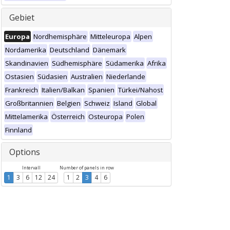
Gebiet
Europa
Nordhemisphäre
Mitteleuropa
Alpen
Nordamerika
Deutschland
Dänemark
Skandinavien
Südhemisphäre
Südamerika
Afrika
Ostasien
Südasien
Australien
Niederlande
Frankreich
Italien/Balkan
Spanien
Türkei/Nahost
Großbritannien
Belgien
Schweiz
Island
Global
Mittelamerika
Österreich
Osteuropa
Polen
Finnland
Options
Intervall
Number of panels in row
1
3
6
12
24
1
2
3
4
6