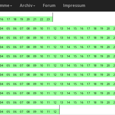
amme
Archiv
Forum
Impressum
16
17
18
19
20
21
22
23
04
05
06
07
08
09
10
11
12
13
14
15
16
17
18
19
20
2
04
05
06
07
08
09
10
11
12
13
14
15
16
17
18
19
20
2
04
05
06
07
08
09
10
11
12
13
14
15
16
17
18
19
20
2
04
05
06
07
08
09
10
11
12
13
14
15
16
17
18
19
20
2
04
05
06
07
08
09
10
11
12
13
14
15
16
17
18
19
20
2
04
05
06
07
08
09
10
11
12
13
14
15
16
17
18
19
20
2
04
05
06
07
08
09
10
11
12
13
14
15
16
17
18
19
20
2
04
05
06
07
08
09
10
11
12
13
14
15
16
17
18
19
20
2
04
05
06
07
08
09
10
11
12
13
14
15
16
17
18
19
20
2
04
05
06
07
08
09
10
11
12