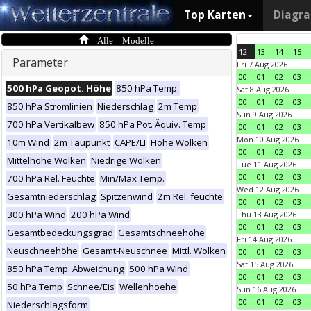
Top Karten
Diagr
Alle Modelle
12
13
14
15
Parameter
Fri 7 Aug 2026
00
01
02
03
500 hPa Geopot. Höhe
850 hPa Temp.
Sat 8 Aug 2026
00
01
02
03
850 hPa Stromlinien
Niederschlag
2m Temp
Sun 9 Aug 2026
700 hPa Vertikalbew
850 hPa Pot. Äquiv. Temp
00
01
02
03
Mon 10 Aug 2026
10m Wind
2m Taupunkt
CAPE/LI
Hohe Wolken
00
01
02
03
Mittelhohe Wolken
Niedrige Wolken
Tue 11 Aug 2026
00
01
02
03
700 hPa Rel. Feuchte
Min/Max Temp.
Wed 12 Aug 2026
Gesamtniederschlag
Spitzenwind
2m Rel. feuchte
00
01
02
03
300 hPa Wind
200 hPa Wind
Thu 13 Aug 2026
00
01
02
03
Gesamtbedeckungsgrad
Gesamtschneehöhe
Fri 14 Aug 2026
Neuschneehöhe
Gesamt-Neuschnee
Mittl. Wolken
00
01
02
03
Sat 15 Aug 2026
850 hPa Temp. Abweichung
500 hPa Wind
00
01
02
03
50 hPa Temp
Schnee/Eis
Wellenhoehe
Sun 16 Aug 2026
00
01
02
03
Niederschlagsform