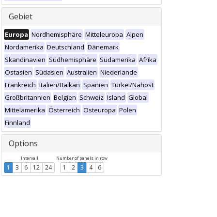
Gebiet
Europa
Nordhemisphäre
Mitteleuropa
Alpen
Nordamerika
Deutschland
Dänemark
Skandinavien
Südhemisphäre
Südamerika
Afrika
Ostasien
Südasien
Australien
Niederlande
Frankreich
Italien/Balkan
Spanien
Türkei/Nahost
Großbritannien
Belgien
Schweiz
Island
Global
Mittelamerika
Österreich
Osteuropa
Polen
Finnland
Options
Intervall
Number of panels in row
1
3
6
12
24
1
2
3
4
6