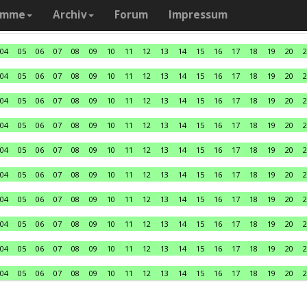
amme
Archiv
Forum
Impressum
04
05
06
07
08
09
10
11
12
13
14
15
16
17
18
19
20
2
04
05
06
07
08
09
10
11
12
13
14
15
16
17
18
19
20
2
04
05
06
07
08
09
10
11
12
13
14
15
16
17
18
19
20
2
04
05
06
07
08
09
10
11
12
13
14
15
16
17
18
19
20
2
04
05
06
07
08
09
10
11
12
13
14
15
16
17
18
19
20
2
04
05
06
07
08
09
10
11
12
13
14
15
16
17
18
19
20
2
04
05
06
07
08
09
10
11
12
13
14
15
16
17
18
19
20
2
04
05
06
07
08
09
10
11
12
13
14
15
16
17
18
19
20
2
04
05
06
07
08
09
10
11
12
13
14
15
16
17
18
19
20
2
04
05
06
07
08
09
10
11
12
13
14
15
16
17
18
19
20
2