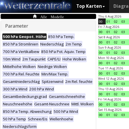
Top Karten
Diagr
Alle Modelle
Thu 6 Aug 2026
00
01
02
03
Parameter
Fri 7 Aug 2026
00
01
02
03
500 hPa Geopot. Höhe
850 hPa Temp.
Sat 8 Aug 2026
00
01
02
03
850 hPa Stromlinien
Niederschlag
2m Temp
Sun 9 Aug 2026
700 hPa Vertikalbew
850 hPa Pot. Äquiv. Temp
00
01
02
03
Mon 10 Aug 2026
10m Wind
2m Taupunkt
CAPE/LI
Hohe Wolken
00
01
02
03
Mittelhohe Wolken
Niedrige Wolken
Tue 11 Aug 2026
00
01
02
03
700 hPa Rel. Feuchte
Min/Max Temp.
Wed 12 Aug 2026
Gesamtniederschlag
Spitzenwind
2m Rel. feuchte
00
01
02
03
300 hPa Wind
200 hPa Wind
Thu 13 Aug 2026
00
01
02
03
Gesamtbedeckungsgrad
Gesamtschneehöhe
Fri 14 Aug 2026
Neuschneehöhe
Gesamt-Neuschnee
Mittl. Wolken
00
01
02
03
Sat 15 Aug 2026
850 hPa Temp. Abweichung
500 hPa Wind
00
01
02
03
50 hPa Temp
Schnee/Eis
Wellenhoehe
Niederschlagsform