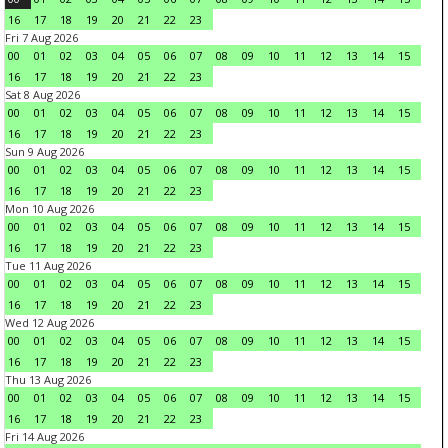
16
17
18
19
20
21
22
23
Fri 7 Aug 2026
00
01
02
03
04
05
06
07
08
09
10
11
12
13
14
15
16
17
18
19
20
21
22
23
Sat 8 Aug 2026
00
01
02
03
04
05
06
07
08
09
10
11
12
13
14
15
16
17
18
19
20
21
22
23
Sun 9 Aug 2026
00
01
02
03
04
05
06
07
08
09
10
11
12
13
14
15
16
17
18
19
20
21
22
23
Mon 10 Aug 2026
00
01
02
03
04
05
06
07
08
09
10
11
12
13
14
15
16
17
18
19
20
21
22
23
Tue 11 Aug 2026
00
01
02
03
04
05
06
07
08
09
10
11
12
13
14
15
16
17
18
19
20
21
22
23
Wed 12 Aug 2026
00
01
02
03
04
05
06
07
08
09
10
11
12
13
14
15
16
17
18
19
20
21
22
23
Thu 13 Aug 2026
00
01
02
03
04
05
06
07
08
09
10
11
12
13
14
15
16
17
18
19
20
21
22
23
Fri 14 Aug 2026