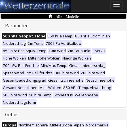
Toggle
naviga
Alle Modelle
Parameter
500 hPa Geopot. Höhe
850 hPa Temp.
850 hPa Stromlinien
Niederschlag
2m Temp
700 hPa Vertikalbew
850 hPa Pot. Äquiv. Temp
10m Wind
2m Taupunkt
CAPE/LI
Hohe Wolken
Mittelhohe Wolken
Niedrige Wolken
700 hPa Rel. Feuchte
Min/Max Temp.
Gesamtniederschlag
Spitzenwind
2m Rel. feuchte
300 hPa Wind
200 hPa Wind
Gesamtbedeckungsgrad
Gesamtschneehöhe
Neuschneehöhe
Gesamt-Neuschnee
Mittl. Wolken
850 hPa Temp. Abweichung
500 hPa Wind
50 hPa Temp
Schnee/Eis
Wellenhoehe
Niederschlagsform
Gebiet
Europa
Nordhemisphäre
Mitteleuropa
Alpen
Nordamerika