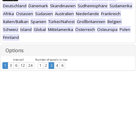
Deutschland
Dänemark
Skandinavien
Südhemisphäre
Südamerika
Afrika
Ostasien
Südasien
Australien
Niederlande
Frankreich
Italien/Balkan
Spanien
Türkei/Nahost
Großbritannien
Belgien
Schweiz
Island
Global
Mittelamerika
Österreich
Osteuropa
Polen
Finnland
Options
Intervall
Number of panels in row
1
3
6
12
24
1
2
3
4
6