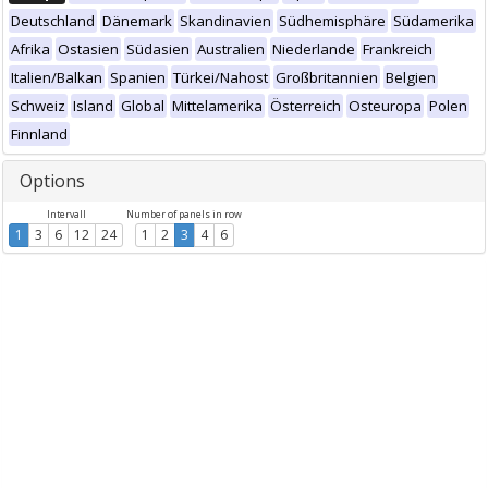
Deutschland
Dänemark
Skandinavien
Südhemisphäre
Südamerika
Afrika
Ostasien
Südasien
Australien
Niederlande
Frankreich
Italien/Balkan
Spanien
Türkei/Nahost
Großbritannien
Belgien
Schweiz
Island
Global
Mittelamerika
Österreich
Osteuropa
Polen
Finnland
Options
Intervall
Number of panels in row
1
3
6
12
24
1
2
3
4
6