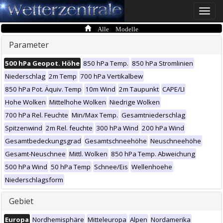
Toggle
naviga
Alle Modelle
Parameter
500 hPa Geopot. Höhe
850 hPa Temp.
850 hPa Stromlinien
Niederschlag
2m Temp
700 hPa Vertikalbew
850 hPa Pot. Äquiv. Temp
10m Wind
2m Taupunkt
CAPE/LI
Hohe Wolken
Mittelhohe Wolken
Niedrige Wolken
700 hPa Rel. Feuchte
Min/Max Temp.
Gesamtniederschlag
Spitzenwind
2m Rel. feuchte
300 hPa Wind
200 hPa Wind
Gesamtbedeckungsgrad
Gesamtschneehöhe
Neuschneehöhe
Gesamt-Neuschnee
Mittl. Wolken
850 hPa Temp. Abweichung
500 hPa Wind
50 hPa Temp
Schnee/Eis
Wellenhoehe
Niederschlagsform
Gebiet
Europa
Nordhemisphäre
Mitteleuropa
Alpen
Nordamerika