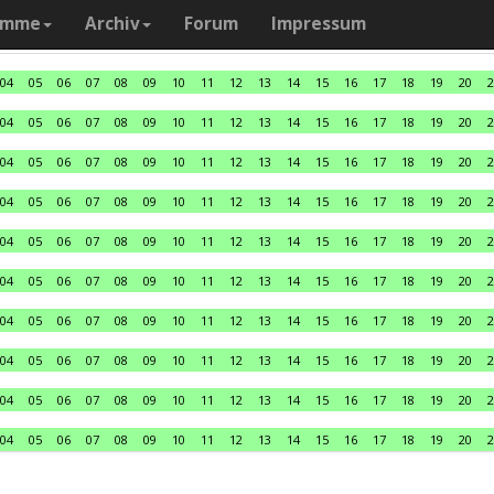
amme
Archiv
Forum
Impressum
04
05
06
07
08
09
10
11
12
13
14
15
16
17
18
19
20
2
04
05
06
07
08
09
10
11
12
13
14
15
16
17
18
19
20
2
04
05
06
07
08
09
10
11
12
13
14
15
16
17
18
19
20
2
04
05
06
07
08
09
10
11
12
13
14
15
16
17
18
19
20
2
04
05
06
07
08
09
10
11
12
13
14
15
16
17
18
19
20
2
04
05
06
07
08
09
10
11
12
13
14
15
16
17
18
19
20
2
04
05
06
07
08
09
10
11
12
13
14
15
16
17
18
19
20
2
04
05
06
07
08
09
10
11
12
13
14
15
16
17
18
19
20
2
04
05
06
07
08
09
10
11
12
13
14
15
16
17
18
19
20
2
04
05
06
07
08
09
10
11
12
13
14
15
16
17
18
19
20
2