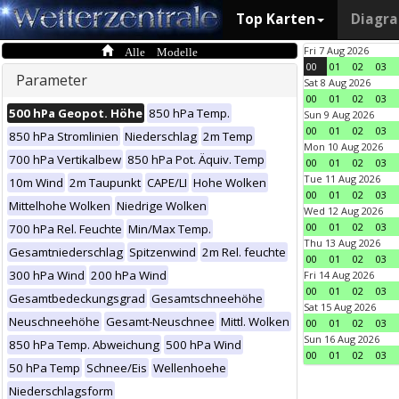
Top Karten
Diagr
Alle Modelle
Fri 7 Aug 2026
00
01
02
03
Parameter
Sat 8 Aug 2026
00
01
02
03
500 hPa Geopot. Höhe
850 hPa Temp.
Sun 9 Aug 2026
00
01
02
03
850 hPa Stromlinien
Niederschlag
2m Temp
Mon 10 Aug 2026
700 hPa Vertikalbew
850 hPa Pot. Äquiv. Temp
00
01
02
03
Tue 11 Aug 2026
10m Wind
2m Taupunkt
CAPE/LI
Hohe Wolken
00
01
02
03
Mittelhohe Wolken
Niedrige Wolken
Wed 12 Aug 2026
00
01
02
03
700 hPa Rel. Feuchte
Min/Max Temp.
Thu 13 Aug 2026
Gesamtniederschlag
Spitzenwind
2m Rel. feuchte
00
01
02
03
300 hPa Wind
200 hPa Wind
Fri 14 Aug 2026
00
01
02
03
Gesamtbedeckungsgrad
Gesamtschneehöhe
Sat 15 Aug 2026
Neuschneehöhe
Gesamt-Neuschnee
Mittl. Wolken
00
01
02
03
Sun 16 Aug 2026
850 hPa Temp. Abweichung
500 hPa Wind
00
01
02
03
50 hPa Temp
Schnee/Eis
Wellenhoehe
Niederschlagsform