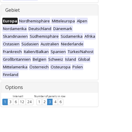
Gebiet
Europa
Nordhemisphäre
Mitteleuropa
Alpen
Nordamerika
Deutschland
Dänemark
Skandinavien
Südhemisphäre
Südamerika
Afrika
Ostasien
Südasien
Australien
Niederlande
Frankreich
Italien/Balkan
Spanien
Türkei/Nahost
Großbritannien
Belgien
Schweiz
Island
Global
Mittelamerika
Österreich
Osteuropa
Polen
Finnland
Options
Intervall
Number of panels in row
1
3
6
12
24
1
2
3
4
6