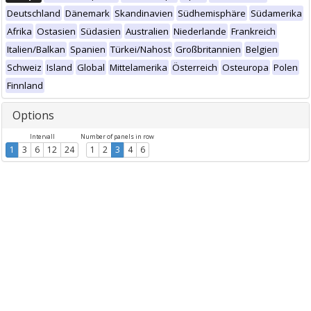
Deutschland
Dänemark
Skandinavien
Südhemisphäre
Südamerika
Afrika
Ostasien
Südasien
Australien
Niederlande
Frankreich
Italien/Balkan
Spanien
Türkei/Nahost
Großbritannien
Belgien
Schweiz
Island
Global
Mittelamerika
Österreich
Osteuropa
Polen
Finnland
Options
Intervall
Number of panels in row
1
3
6
12
24
1
2
3
4
6