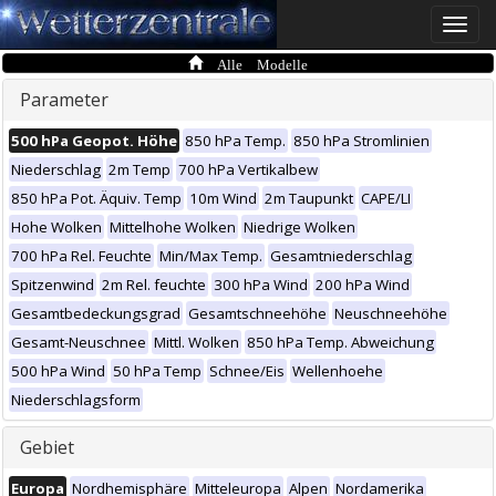
Toggle
naviga
Alle Modelle
Parameter
500 hPa Geopot. Höhe
850 hPa Temp.
850 hPa Stromlinien
Niederschlag
2m Temp
700 hPa Vertikalbew
850 hPa Pot. Äquiv. Temp
10m Wind
2m Taupunkt
CAPE/LI
Hohe Wolken
Mittelhohe Wolken
Niedrige Wolken
700 hPa Rel. Feuchte
Min/Max Temp.
Gesamtniederschlag
Spitzenwind
2m Rel. feuchte
300 hPa Wind
200 hPa Wind
Gesamtbedeckungsgrad
Gesamtschneehöhe
Neuschneehöhe
Gesamt-Neuschnee
Mittl. Wolken
850 hPa Temp. Abweichung
500 hPa Wind
50 hPa Temp
Schnee/Eis
Wellenhoehe
Niederschlagsform
Gebiet
Europa
Nordhemisphäre
Mitteleuropa
Alpen
Nordamerika