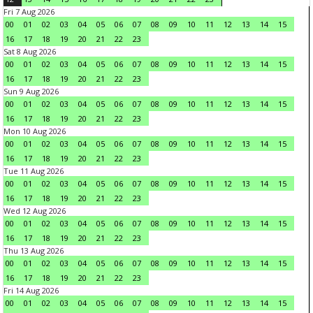
Fri 7 Aug 2026
00
01
02
03
04
05
06
07
08
09
10
11
12
13
14
15
16
17
18
19
20
21
22
23
Sat 8 Aug 2026
00
01
02
03
04
05
06
07
08
09
10
11
12
13
14
15
16
17
18
19
20
21
22
23
Sun 9 Aug 2026
00
01
02
03
04
05
06
07
08
09
10
11
12
13
14
15
16
17
18
19
20
21
22
23
Mon 10 Aug 2026
00
01
02
03
04
05
06
07
08
09
10
11
12
13
14
15
16
17
18
19
20
21
22
23
Tue 11 Aug 2026
00
01
02
03
04
05
06
07
08
09
10
11
12
13
14
15
16
17
18
19
20
21
22
23
Wed 12 Aug 2026
00
01
02
03
04
05
06
07
08
09
10
11
12
13
14
15
16
17
18
19
20
21
22
23
Thu 13 Aug 2026
00
01
02
03
04
05
06
07
08
09
10
11
12
13
14
15
16
17
18
19
20
21
22
23
Fri 14 Aug 2026
00
01
02
03
04
05
06
07
08
09
10
11
12
13
14
15