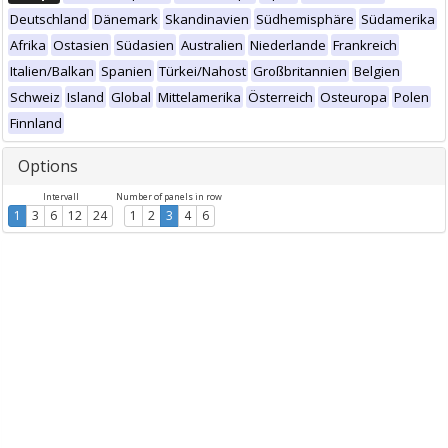
Deutschland
Dänemark
Skandinavien
Südhemisphäre
Südamerika
Afrika
Ostasien
Südasien
Australien
Niederlande
Frankreich
Italien/Balkan
Spanien
Türkei/Nahost
Großbritannien
Belgien
Schweiz
Island
Global
Mittelamerika
Österreich
Osteuropa
Polen
Finnland
Options
Intervall
Number of panels in row
1
3
6
12
24
1
2
3
4
6