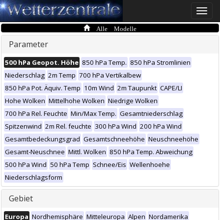
Toggle
naviga
Alle Modelle
Parameter
500 hPa Geopot. Höhe
850 hPa Temp.
850 hPa Stromlinien
Niederschlag
2m Temp
700 hPa Vertikalbew
850 hPa Pot. Äquiv. Temp
10m Wind
2m Taupunkt
CAPE/LI
Hohe Wolken
Mittelhohe Wolken
Niedrige Wolken
700 hPa Rel. Feuchte
Min/Max Temp.
Gesamtniederschlag
Spitzenwind
2m Rel. feuchte
300 hPa Wind
200 hPa Wind
Gesamtbedeckungsgrad
Gesamtschneehöhe
Neuschneehöhe
Gesamt-Neuschnee
Mittl. Wolken
850 hPa Temp. Abweichung
500 hPa Wind
50 hPa Temp
Schnee/Eis
Wellenhoehe
Niederschlagsform
Gebiet
Europa
Nordhemisphäre
Mitteleuropa
Alpen
Nordamerika