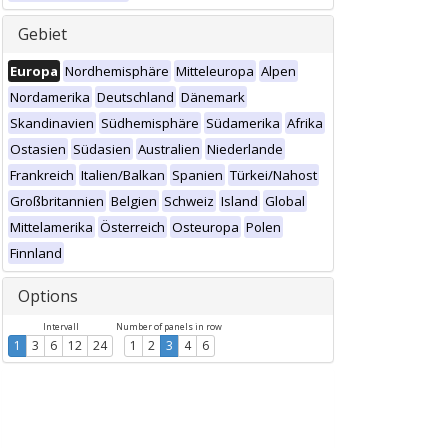
Gebiet
Europa
Nordhemisphäre
Mitteleuropa
Alpen
Nordamerika
Deutschland
Dänemark
Skandinavien
Südhemisphäre
Südamerika
Afrika
Ostasien
Südasien
Australien
Niederlande
Frankreich
Italien/Balkan
Spanien
Türkei/Nahost
Großbritannien
Belgien
Schweiz
Island
Global
Mittelamerika
Österreich
Osteuropa
Polen
Finnland
Options
Intervall
Number of panels in row
1
3
6
12
24
1
2
3
4
6