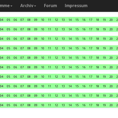
amme
Archiv
Forum
Impressum
04
05
06
07
08
09
10
11
12
13
14
15
16
17
18
19
20
2
04
05
06
07
08
09
10
11
12
13
14
15
16
17
18
19
20
2
04
05
06
07
08
09
10
11
12
13
14
15
16
17
18
19
20
2
04
05
06
07
08
09
10
11
12
13
14
15
16
17
18
19
20
2
04
05
06
07
08
09
10
11
12
13
14
15
16
17
18
19
20
2
04
05
06
07
08
09
10
11
12
13
14
15
16
17
18
19
20
2
04
05
06
07
08
09
10
11
12
13
14
15
16
17
18
19
20
2
04
05
06
07
08
09
10
11
12
13
14
15
16
17
18
19
20
2
04
05
06
07
08
09
10
11
12
13
14
15
16
17
18
19
20
2
04
05
06
07
08
09
10
11
12
13
14
15
16
17
18
19
20
2