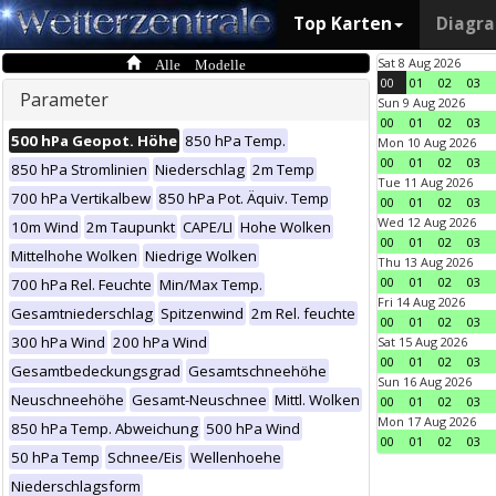
Top Karten
Diagr
Alle Modelle
Sat 8 Aug 2026
00
01
02
03
Parameter
Sun 9 Aug 2026
00
01
02
03
500 hPa Geopot. Höhe
850 hPa Temp.
Mon 10 Aug 2026
00
01
02
03
850 hPa Stromlinien
Niederschlag
2m Temp
Tue 11 Aug 2026
700 hPa Vertikalbew
850 hPa Pot. Äquiv. Temp
00
01
02
03
Wed 12 Aug 2026
10m Wind
2m Taupunkt
CAPE/LI
Hohe Wolken
00
01
02
03
Mittelhohe Wolken
Niedrige Wolken
Thu 13 Aug 2026
00
01
02
03
700 hPa Rel. Feuchte
Min/Max Temp.
Fri 14 Aug 2026
Gesamtniederschlag
Spitzenwind
2m Rel. feuchte
00
01
02
03
300 hPa Wind
200 hPa Wind
Sat 15 Aug 2026
00
01
02
03
Gesamtbedeckungsgrad
Gesamtschneehöhe
Sun 16 Aug 2026
Neuschneehöhe
Gesamt-Neuschnee
Mittl. Wolken
00
01
02
03
Mon 17 Aug 2026
850 hPa Temp. Abweichung
500 hPa Wind
00
01
02
03
50 hPa Temp
Schnee/Eis
Wellenhoehe
Niederschlagsform